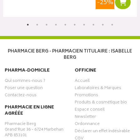
-25%
r au panier
Ajoute
PHARMACIE BERG - PHARMACIEN TITULAIRE : ISABELLE
BERG
PHARMA-DOMICILE
OFFICINE
Qui sommes-nous ?
Accueil
Poser une question
Laboratoires & Marques
Contactez-nous
Promotions
Produits & cosmétique bio
PHARMACIE EN LIGNE
Espace conseil
AGRÉÉE
Newsletter
Pharmacie Berg
Ordonnance
Grand’Rue 36 - 6724 Marbehan
Déclarer un effet indésirable
APB 853101
CGV