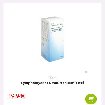
Heel
Lymphomyosot N Gouttes 30ml Heel
19,94€
Ajouter