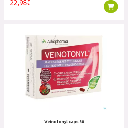
22,98€
Ajouter
Veinotonyl caps 30