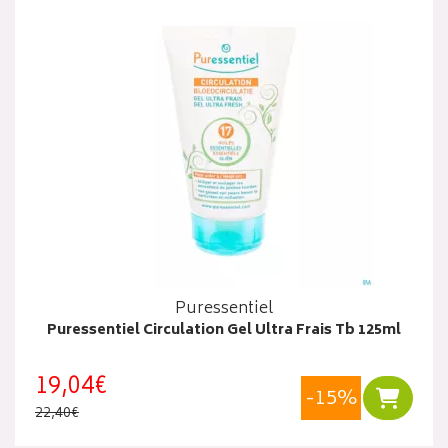
Puressentiel
Puressentiel Circulation Gel Ultra Frais Tb 125ml
19,04€
-15%
Ajouter
22,40€