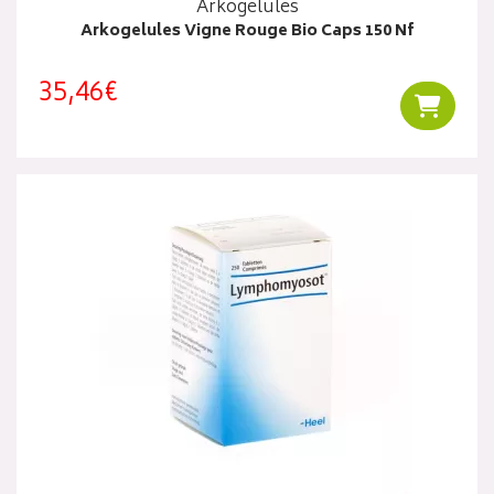
Arkogelules
Arkogelules Vigne Rouge Bio Caps 150 Nf
35,46€
Ajouter