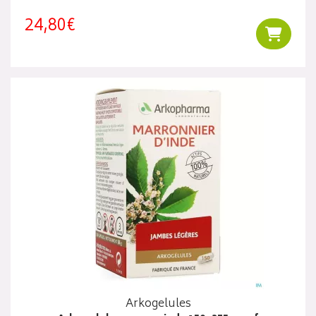
24,80€
Ajouter
Arkogelules