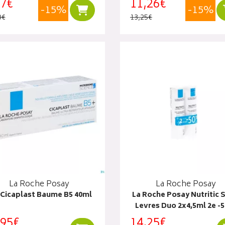
77€
11,26€
-15%
-15%
Ajouter au panier
0€
13,25€
La Roche Posay
La Roche Posay
 Cicaplast Baume B5 40ml
La Roche Posay Nutritic S
Levres Duo 2x4,5ml 2e -
,95€
14,25€