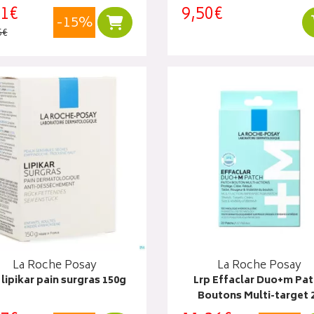
31€
9,50€
-15%
Ajouter au panier
5€
La Roche Posay
La Roche Posay
 lipikar pain surgras 150g
Lrp Effaclar Duo+m Pa
Boutons Multi-target 