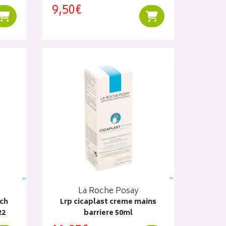
9,50€
Ajouter au panier
Ajouter au panier
La Roche Posay
tch
Lrp cicaplast creme mains
22
barriere 50ml