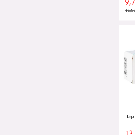
9,
11,5
Lrp
13