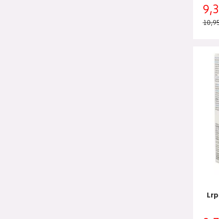
9,
10,9
Lrp