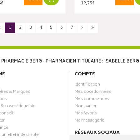
5€
19,75€
‹
1
2
3
4
5
6
7
›
»
PHARMACIE BERG - PHARMACIEN TITULAIRE : ISABELLE BERG
NE
COMPTE
Identification
oires & Marques
Mes coordonnées
ons
Mes commandes
 & cosmétique bio
Mon panier
conseil
Mes favoris
ter
Ma messagerie
ance
RÉSEAUX SOCIAUX
 un effet indésirable