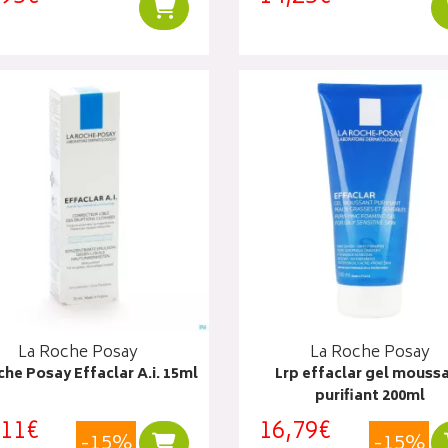
Ajouter au panier
La Roche Posay
La Roche Posay
che Posay Effaclar A.i. 15ml
Lrp effaclar gel mouss
purifiant 200ml
,11€
16,79€
-15%
-15%
Ajouter au panier