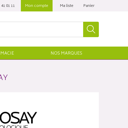
 41 01 11‬
Mon compte
Ma liste
Panier
MACIE
NOS
MARQUES
AY