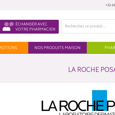
‭+32 63
ÉCHANGER AVEC
VOTRE PHARMACIEN
MO
TION
S
NOS
PRODUITS
MAISON
PHAR
LA ROCHE POS