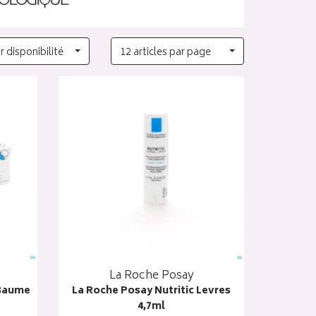
r disponibilité
12 articles par page
La Roche Posay
 Baume
La Roche Posay Nutritic Levres
4,7ml