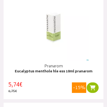
Pranarom
Eucalyptus menthole hle ess 10ml pranarom
5,74€
-15%
Ajouter
6,75€