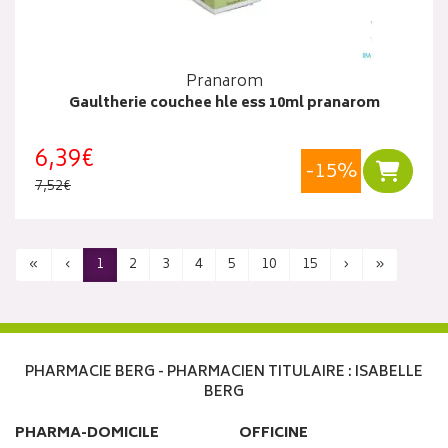
Pranarom
Gaultherie couchee hle ess 10ml pranarom
6,39€
-15%
Ajouter
7,52€
«
‹
1
2
3
4
5
10
15
›
»
PHARMACIE BERG - PHARMACIEN TITULAIRE : ISABELLE
BERG
PHARMA-DOMICILE
OFFICINE