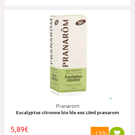
Pranarom
Eucalyptus citronne bio hle ess 10ml pranarom
5,89€
-15%
Ajouter