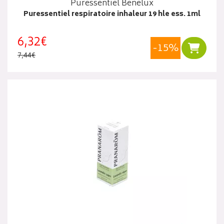
Puressentiel Benelux
Puressentiel respiratoire inhaleur 19 hle ess. 1ml
6,32€
-15%
Ajouter
7,44€