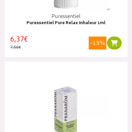
Puressentiel
Puressentiel Pure Relax Inhaleur 1ml
6,37€
-15%
Ajouter
7,50€