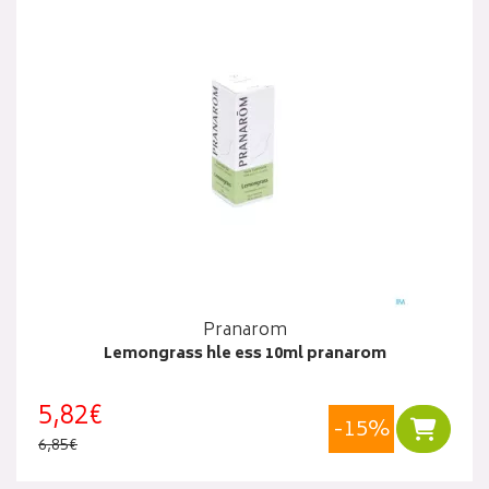
Pranarom
Lemongrass hle ess 10ml pranarom
5,82€
-15%
Ajouter
6,85€