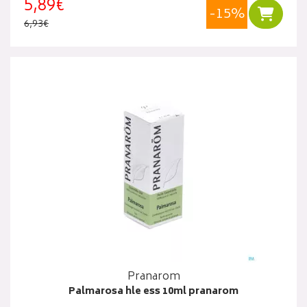
5,89€
-15%
Ajouter
6,93€
Pranarom
Palmarosa hle ess 10ml pranarom