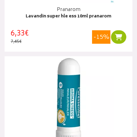
Pranarom
Lavandin super hle ess 10ml pranarom
6,33€
-15%
Ajouter
7,45€