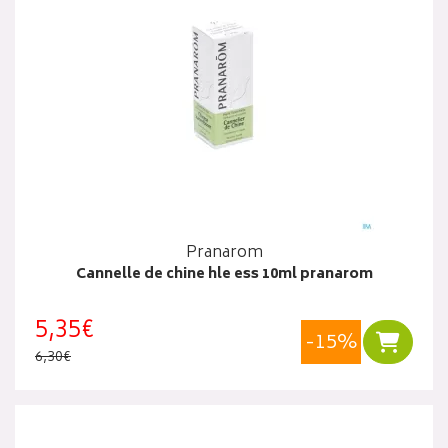
Pranarom
Cannelle de chine hle ess 10ml pranarom
5,35€
-15%
Ajouter
6,30€