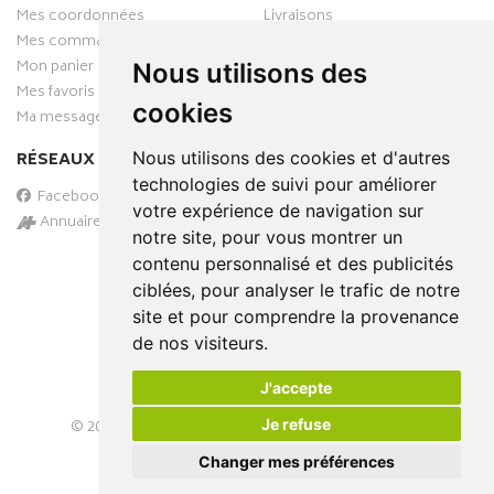
Mes coordonnées
Livraisons
Mes commandes
Mon panier
Nous utilisons des
Mes favoris
cookies
Ma messagerie
Nous utilisons des cookies et d'autres
RÉSEAUX SOCIAUX
technologies de suivi pour améliorer
Facebook
votre expérience de navigation sur
Annuaire des pharmacies
notre site, pour vous montrer un
PAIEMENT SÉCURISÉ
contenu personnalisé et des publicités
ciblées, pour analyser le trafic de notre
site et pour comprendre la provenance
de nos visiteurs.
J'accepte
Je refuse
© 2026
PHARMA-DOMICILE
– Tous droits réservés –
Apotekisto Pharmacie Cloud
Changer mes préférences