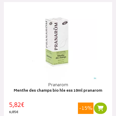
Pranarom
Menthe des champs bio hle ess 10ml pranarom
5,82€
-15%
Ajouter
6,85€