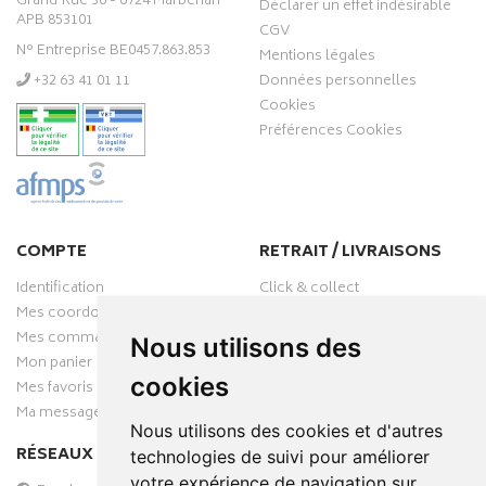
Grand’Rue 36 - 6724 Marbehan
Déclarer un effet indésirable
APB 853101
CGV
N° Entreprise BE0457.863.853
Mentions légales
‭+32 63 41 01 11‬
Données personnelles
Cookies
Préférences Cookies
COMPTE
RETRAIT / LIVRAISONS
Identification
Click & collect
Mes coordonnées
Livraisons
Mes commandes
Nous utilisons des
Mon panier
cookies
Mes favoris
Ma messagerie
Nous utilisons des cookies et d'autres
RÉSEAUX SOCIAUX
technologies de suivi pour améliorer
votre expérience de navigation sur