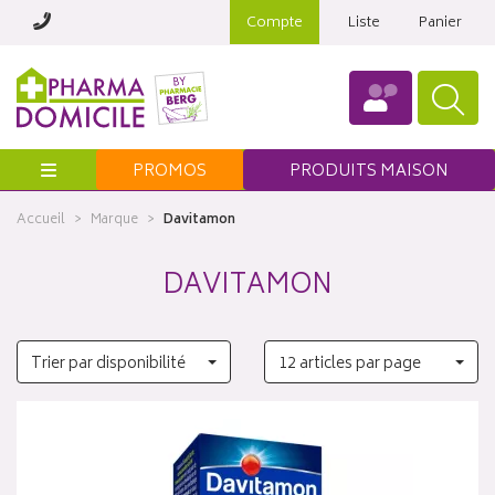
Compte
Liste
Panier
Menu
PROMOS
PRODUITS MAISON
Accueil
Marque
Davitamon
DAVITAMON
Trier par disponibilité
12 articles par page