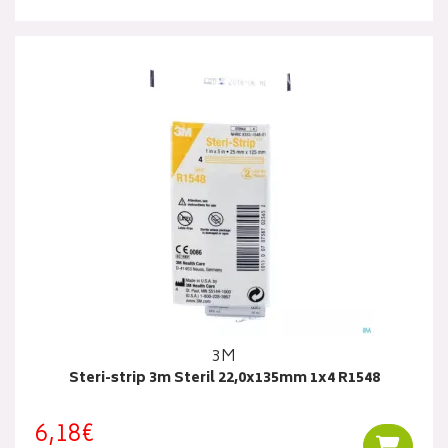
3M
Steri-strip 3m Steril 22,0x135mm 1x4 R1548
6,18€
Ajouter