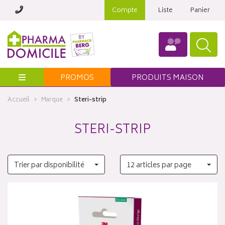
Compte
Liste
Panier
Menu
PROMOS
PRODUITS MAISON
Accueil
Marque
Steri-strip
STERI-STRIP
Trier par disponibilité
12 articles par page