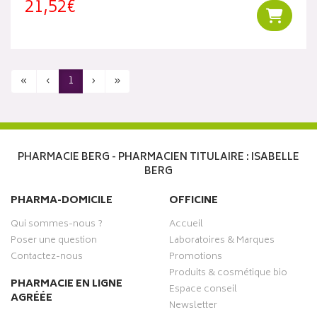
21,52€
Ajouter
«
‹
1
›
»
PHARMACIE BERG - PHARMACIEN TITULAIRE : ISABELLE
BERG
PHARMA-DOMICILE
OFFICINE
Qui sommes-nous ?
Accueil
Poser une question
Laboratoires & Marques
Contactez-nous
Promotions
Produits & cosmétique bio
PHARMACIE EN LIGNE
Espace conseil
AGRÉÉE
Newsletter