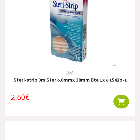
3M
Steri-strip 3m Ster 6,0mmx 38mm Bte 1x 6 1542p-1
2,60€
Ajouter