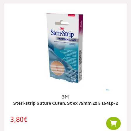
3M
Steri-strip Suture Cutan. St 6x 75mm 2x 5 1541p-2
3,80€
Ajouter