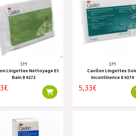
3M
3M
lon Lingettes Nettoyage Et
Cavilon Lingettes Soi
Bain 8 9272
Incontinence 8 9274
73€
5,33€
Ajouter au panier