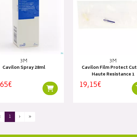
3M
3M
Cavilon Spray 28ml
Cavilon Film Protect Cu
Haute Resistance 1
,65€
19,15€
Ajouter au panier
‹
1
›
»