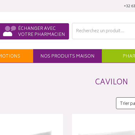
‭+32 63
ÉCHANGER AVEC
VOTRE PHARMACIEN
MO
TION
S
NOS
PRODUITS
MAISON
PHAR
CAVILON
Trier pa