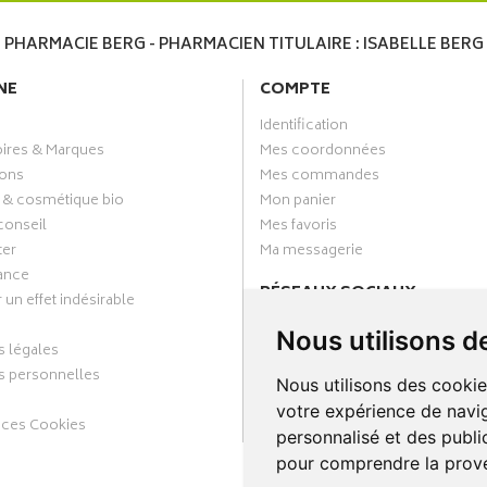
PHARMACIE BERG - PHARMACIEN TITULAIRE : ISABELLE BERG
NE
COMPTE
Identification
oires & Marques
Mes coordonnées
ons
Mes commandes
 & cosmétique bio
Mon panier
conseil
Mes favoris
ter
Ma messagerie
ance
RÉSEAUX SOCIAUX
 un effet indésirable
Facebook
Nous utilisons d
 légales
Annuaire des pharmacies
 personnelles
Nous utilisons des cookie
votre expérience de navig
nces Cookies
personnalisé et des public
pour comprendre la prove