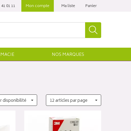
 41 01 11‬
Mon compte
Ma liste
Panier
MACIE
NOS
MARQUES
r disponibilité
12 articles par page