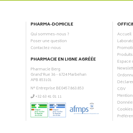
PHARMA-DOMICILE
OFFICI
Qui sommes-nous ?
Accueil
Poser une question
Laborat
Contactez-nous
Promoti
Produits
PHARMACIE EN LIGNE AGRÉÉE
Espace 
Newslet
Pharmacie Berg
Grand’Rue 36 - 6724 Marbehan
Ordonn
APB 853101
Déclarer
N° Entreprise BE0457.863.853
CGV
Mentions
‭+32 63 41 01 11‬
Données
Cookies
Préfére