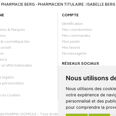
PHARMACIE BERG - PHARMACIEN TITULAIRE : ISABELLE BERG
NE
COMPTE
Identification
oires & Marques
Mes coordonnées
ons
Mes commandes
 & cosmétique bio
Mon panier
conseil
Mes favoris
ter
Ma messagerie
ance
RÉSEAUX SOCIAUX
 un effet indésirable
Facebook
Nous utilisons d
 légales
Annuaire des pharmacies
 personnelles
Nous utilisons des cookie
votre expérience de navig
nces Cookies
personnalisé et des public
pour comprendre la prove
026
PHARMA-DOMICILE
– Tous droits réservés –
Apotekisto Pharmacie C