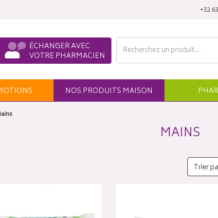
‭+32 63
ÉCHANGER AVEC
VOTRE PHARMACIEN
MO
TION
S
NOS
PRODUITS
MAISON
PHAR
ains
MAINS
Trier pa