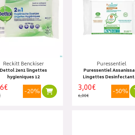
Reckitt Benckiser
Puressentiel
Dettol 2en1 lingettes
Puressentiel Assanissa
hygieniques 12
Lingettes Desinfectant
86€
3,00€
-20%
-50%
Ajouter au panier
€
6,00€