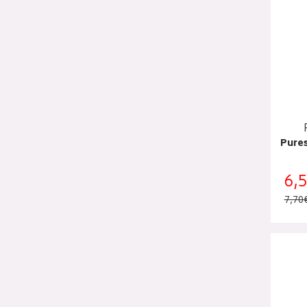
Pures
6,
7,70