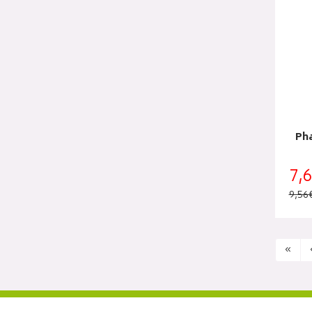
Ph
7,
9,56
«