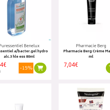
Puressentiel Benelux
Pharmacie Berg
sentiel a/bacter.gel hydro
Pharmacie Berg Crème Ma
alc.3 hle ess 80ml
ml
54€
7,04€
-15%
Ajouter au panier
€