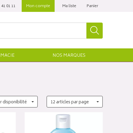
 41 01 11‬
Mon compte
Ma liste
Panier
MACIE
NOS
MARQUES
r disponibilité
12 articles par page