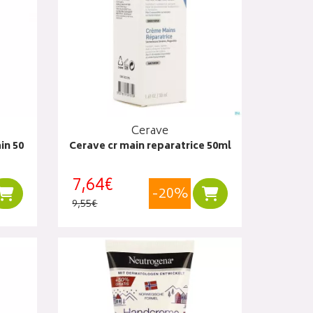
Cerave
in 50
Cerave cr main reparatrice 50ml
7,64€
-20%
Ajouter au panier
Ajouter au panier
9,55€