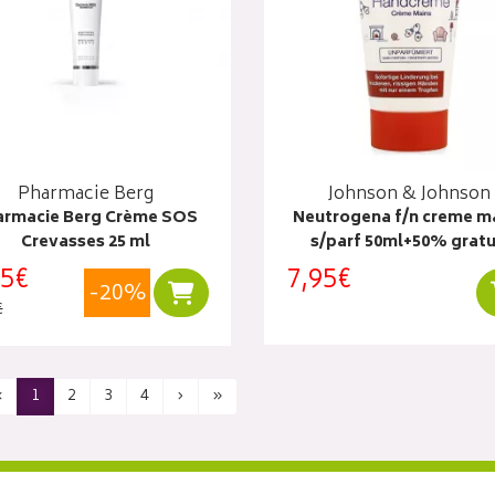
Pharmacie Berg
Johnson & Johnson
armacie Berg Crème SOS
Neutrogena f/n creme m
Crevasses 25 ml
s/parf 50ml+50% gratu
65€
7,95€
-20%
Ajouter au panier
€
‹
1
2
3
4
›
»