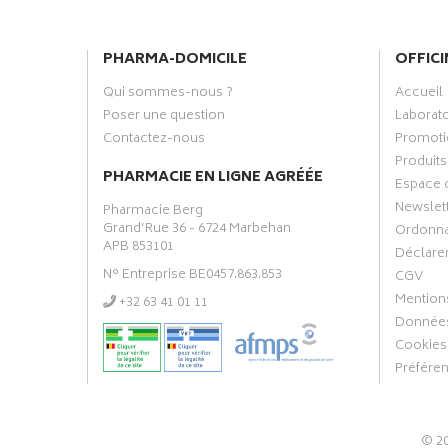
PHARMA-DOMICILE
OFFICI
Qui sommes-nous ?
Accueil
Poser une question
Laborat
Contactez-nous
Promoti
Produits
PHARMACIE EN LIGNE AGRÉÉE
Espace 
Newslet
Pharmacie Berg
Grand’Rue 36 - 6724 Marbehan
Ordonn
APB 853101
Déclarer
N° Entreprise BE0457.863.853
CGV
Mentions
‭+32 63 41 01 11‬
Données
Cookies
Préfére
© 2