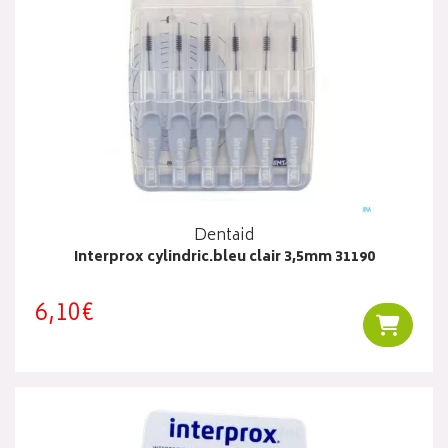
Dentaid
Interprox cylindric.bleu clair 3,5mm 31190
6,10€
Ajouter