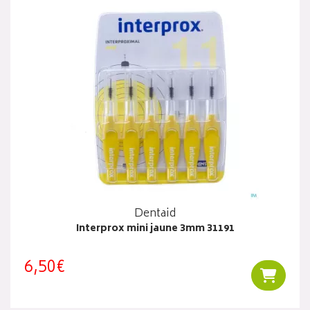
Dentaid
Interprox mini jaune 3mm 31191
6,50€
Ajouter