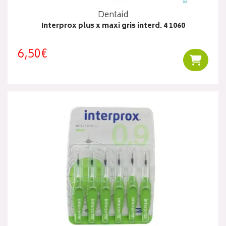
Dentaid
Interprox plus x maxi gris interd. 4 1060
6,50€
Ajouter