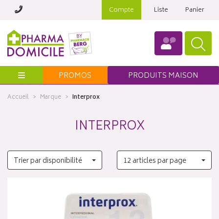
Compte
Liste
Panier
Menu
PROMOS
PRODUITS MAISON
Accueil
Marque
Interprox
INTERPROX
Trier par disponibilité
12 articles par page