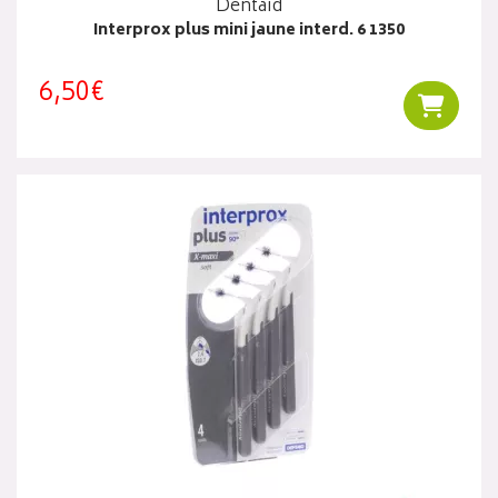
Dentaid
Interprox plus mini jaune interd. 6 1350
6,50€
Ajouter