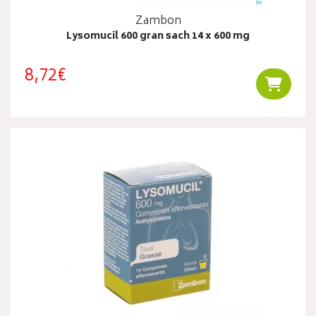
Zambon
Lysomucil 600 gran sach 14 x 600 mg
8,72€
Ajouter