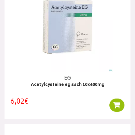
EG
Acetylcysteine eg sach 10x600mg
6,02€
Ajouter