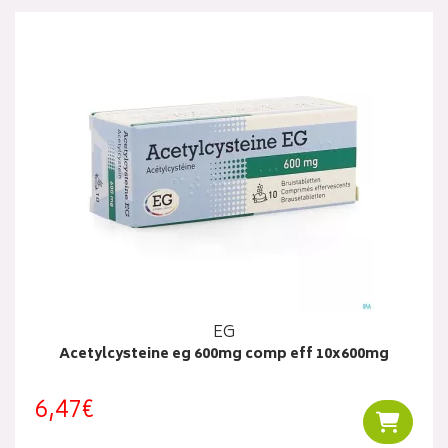
EG
Acetylcysteine eg 600mg comp eff 10x600mg
6,47€
Ajouter