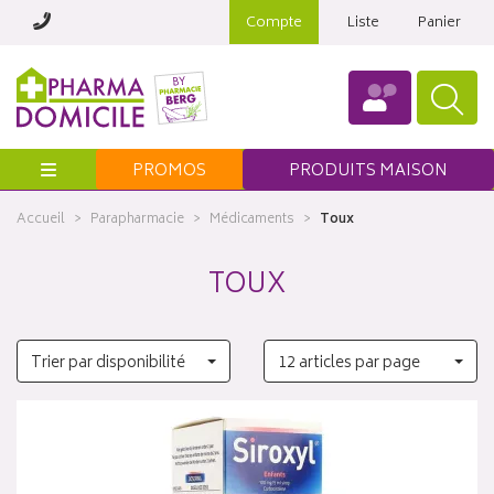
Compte
Liste
Panier
Menu
PROMOS
PRODUITS MAISON
Accueil
Parapharmacie
Médicaments
Toux
TOUX
Trier par disponibilité
12 articles par page