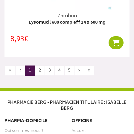
Zambon
Lysomucil 600 comp eff 14 x 600 mg
8,93€
Ajouter
«
‹
1
2
3
4
5
›
»
PHARMACIE BERG - PHARMACIEN TITULAIRE : ISABELLE
BERG
PHARMA-DOMICILE
OFFICINE
Qui sommes-nous ?
Accueil