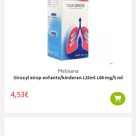
Melisana
Siroxyl sirop enfants/kinderen 125ml 100 mg/5 ml
4,53€
Ajouter