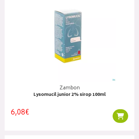
Zambon
Lysomucil junior 2% sirop 100ml
6,08€
Ajouter