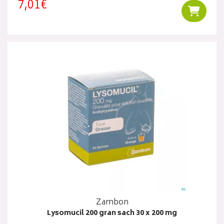
7,01€
Ajouter
Zambon
Lysomucil 200 gran sach 30 x 200 mg