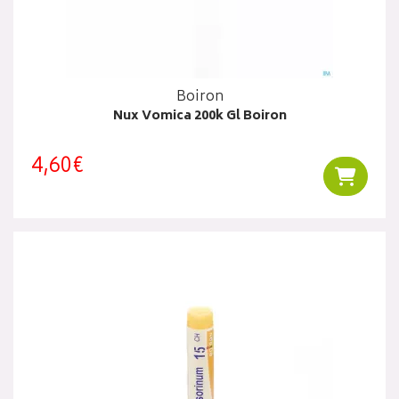
Boiron
Nux Vomica 200k Gl Boiron
4,60€
Ajouter