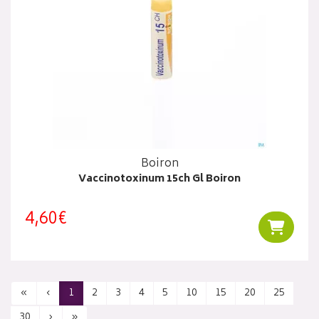
Boiron
Vaccinotoxinum 15ch Gl Boiron
4,60€
Ajouter
«
‹
1
2
3
4
5
10
15
20
25
30
›
»