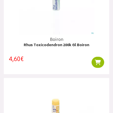
Boiron
Rhus Toxicodendron 200k Gl Boiron
4,60€
Ajouter