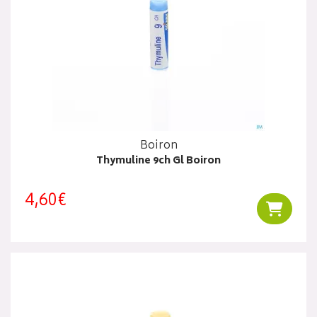
Boiron
Thymuline 9ch Gl Boiron
4,60€
Ajouter