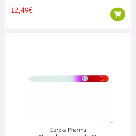
12,49€
Ajouter
Eureka Pharma