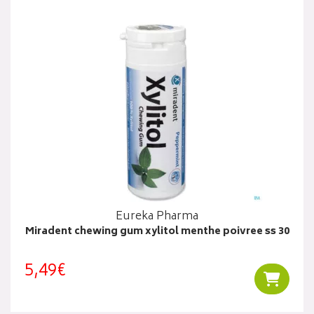
Eureka Pharma
Miradent chewing gum xylitol menthe poivree ss 30
5,49€
Ajouter