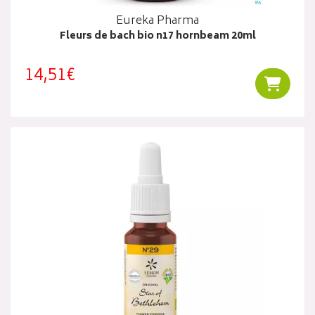
Eureka Pharma
Fleurs de bach bio n17 hornbeam 20ml
14,51€
Ajouter