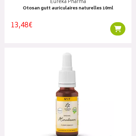
Eureka Pharma
Otosan gutt auriculaires naturelles 10ml
13,48€
Ajouter