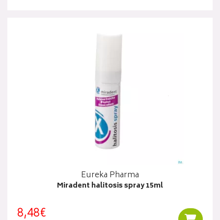
Eureka Pharma
Miradent halitosis spray 15ml
8,48€
Ajouter