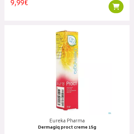
9,99€
Ajouter
Eureka Pharma
Dermagiq proct creme 15g