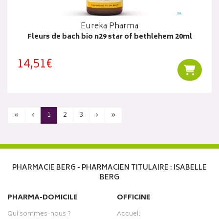
Eureka Pharma
Fleurs de bach bio n29 star of bethlehem 20ml
14,51€
Ajouter
«
‹
1
2
3
›
»
PHARMACIE BERG - PHARMACIEN TITULAIRE : ISABELLE
BERG
PHARMA-DOMICILE
OFFICINE
Qui sommes-nous ?
Accueil