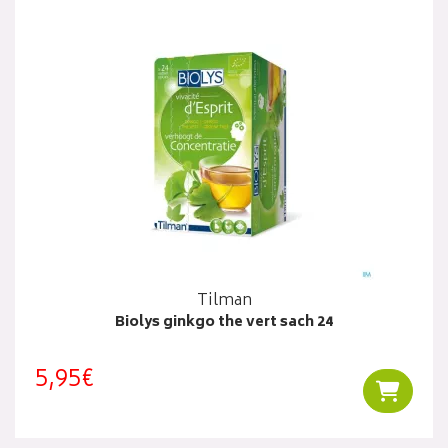
Tilman
Biolys ginkgo the vert sach 24
5,95€
Ajouter