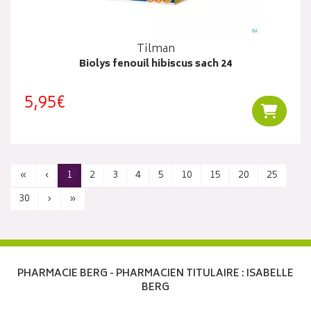
Tilman
Biolys fenouil hibiscus sach 24
5,95€
Ajouter
«
‹
1
2
3
4
5
10
15
20
25
30
›
»
PHARMACIE BERG - PHARMACIEN TITULAIRE : ISABELLE
BERG