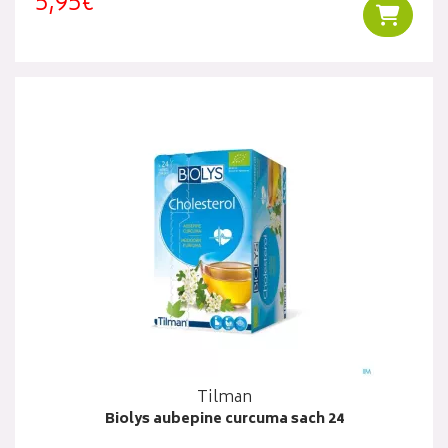
5,95€
Ajouter
Tilman
Biolys aubepine curcuma sach 24