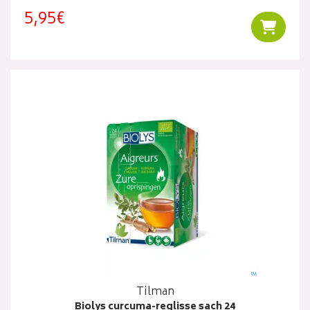
5,95€
Ajouter
Tilman
Biolys curcuma-reglisse sach 24