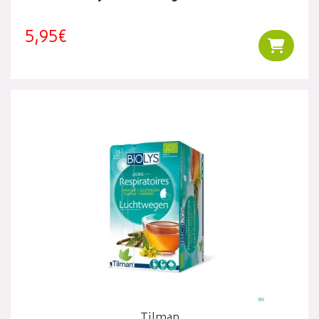
5,95€
Ajouter
Tilman