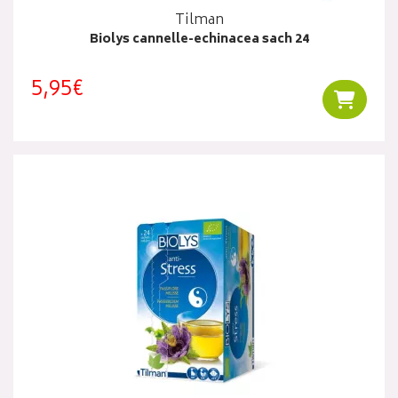
Tilman
Biolys cannelle-echinacea sach 24
5,95€
Ajouter