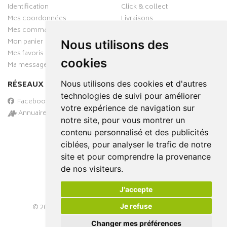
Identification
Click & collect
Mes coordonnées
Livraisons
Mes commandes
Mon panier
Nous utilisons des
Mes favoris
cookies
Ma messagerie
Nous utilisons des cookies et d'autres
RÉSEAUX SOCIAUX
technologies de suivi pour améliorer
Facebook
votre expérience de navigation sur
Annuaire des pharmacies
notre site, pour vous montrer un
PAIEMENT SÉCURISÉ
contenu personnalisé et des publicités
ciblées, pour analyser le trafic de notre
site et pour comprendre la provenance
de nos visiteurs.
J'accepte
Je refuse
© 2026
PHARMA-DOMICILE
– Tous droits réservés –
Apotekisto Pharmacie Cloud
Changer mes préférences