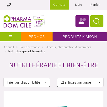
Compte
Liste
Panier
Menu
PROMOS
PRODUITS MAISON
Accueil
Parapharmacie
Minceur, alimentation & vitamines
Nutrithérapie et bien-être
NUTRITHÉRAPIE ET BIEN-ÊTRE
Trier par disponibilité
12 articles par page