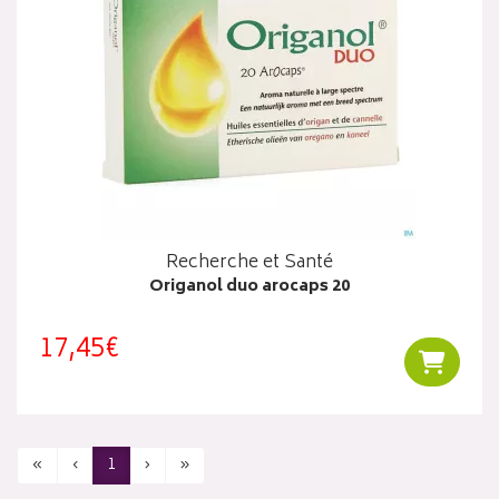
Recherche et Santé
Origanol duo arocaps 20
17,45€
Ajouter
«
‹
1
›
»