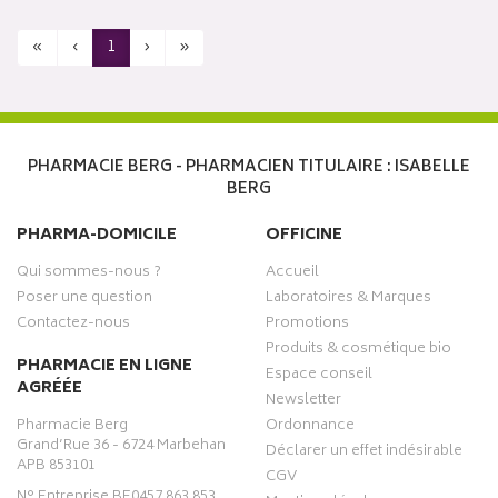
«
‹
1
›
»
PHARMACIE BERG - PHARMACIEN TITULAIRE : ISABELLE
BERG
PHARMA-DOMICILE
OFFICINE
Qui sommes-nous ?
Accueil
Poser une question
Laboratoires & Marques
Contactez-nous
Promotions
Produits & cosmétique bio
PHARMACIE EN LIGNE
Espace conseil
AGRÉÉE
Newsletter
Pharmacie Berg
Ordonnance
Grand’Rue 36 - 6724 Marbehan
Déclarer un effet indésirable
APB 853101
CGV
N° Entreprise BE0457.863.853