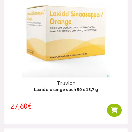
Truvion
Laxido orange sach 50 x 13,7 g
27,60€
Ajouter