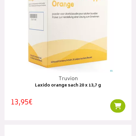
Truvion
Laxido orange sach 20 x 13,7 g
13,95€
Ajouter