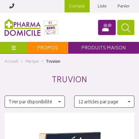
Compte
Liste
Panier
Menu
PROMOS
PRODUITS MAISON
Accueil
Marque
Truvion
TRUVION
Trier par disponibilité
12 articles par page