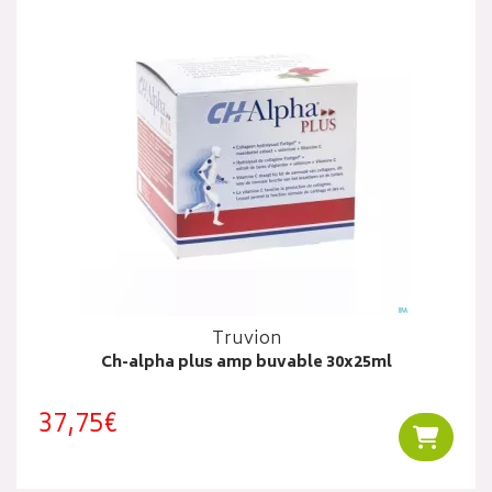
Truvion
Ch-alpha plus amp buvable 30x25ml
37,75€
Ajouter