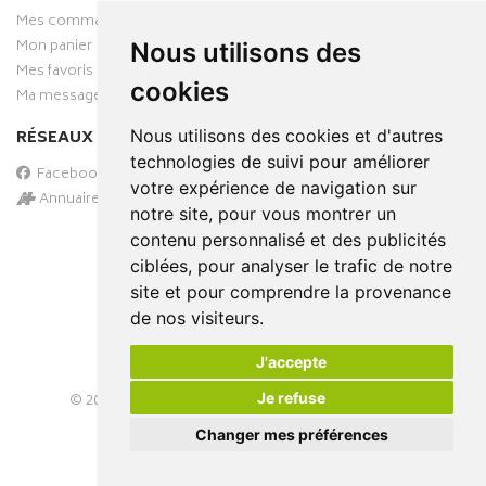
Mes commandes
Mon panier
Nous utilisons des
Mes favoris
cookies
Ma messagerie
RÉSEAUX SOCIAUX
Nous utilisons des cookies et d'autres
technologies de suivi pour améliorer
Facebook
votre expérience de navigation sur
Annuaire des pharmacies
notre site, pour vous montrer un
PAIEMENT SÉCURISÉ
contenu personnalisé et des publicités
ciblées, pour analyser le trafic de notre
site et pour comprendre la provenance
de nos visiteurs.
J'accepte
Je refuse
© 2026
PHARMA-DOMICILE
– Tous droits réservés –
Apotekisto Pharmacie Cloud
Changer mes préférences