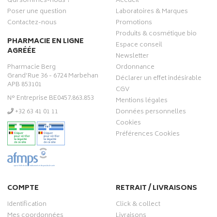
Qui sommes-nous ?
Accueil
Poser une question
Laboratoires & Marques
Contactez-nous
Promotions
Produits & cosmétique bio
PHARMACIE EN LIGNE
Espace conseil
AGRÉÉE
Newsletter
Pharmacie Berg
Ordonnance
Grand’Rue 36 - 6724 Marbehan
Déclarer un effet indésirable
APB 853101
CGV
N° Entreprise BE0457.863.853
Mentions légales
‭+32 63 41 01 11‬
Données personnelles
Cookies
Préférences Cookies
COMPTE
RETRAIT / LIVRAISONS
Identification
Click & collect
Mes coordonnées
Livraisons