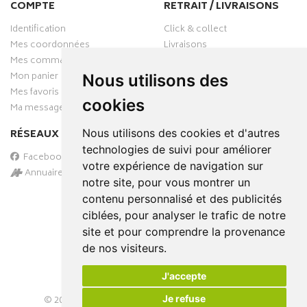
COMPTE
RETRAIT / LIVRAISONS
Identification
Click & collect
Mes coordonnées
Livraisons
Mes commandes
Mon panier
Nous utilisons des
Mes favoris
cookies
Ma messagerie
RÉSEAUX SOCIAUX
Nous utilisons des cookies et d'autres
technologies de suivi pour améliorer
Facebook
votre expérience de navigation sur
Annuaire des pharmacies
notre site, pour vous montrer un
PAIEMENT SÉCURISÉ
contenu personnalisé et des publicités
ciblées, pour analyser le trafic de notre
site et pour comprendre la provenance
de nos visiteurs.
J'accepte
Je refuse
© 2026
PHARMA-DOMICILE
– Tous droits réservés –