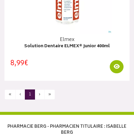
Elmex
Solution Dentaire ELMEX® Junior 400ml
8,99€
Visua
«
‹
1
›
»
PHARMACIE BERG - PHARMACIEN TITULAIRE : ISABELLE
BERG