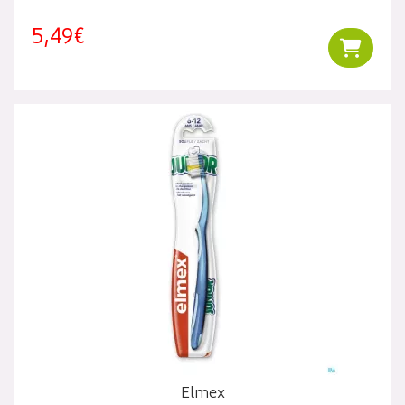
5,49€
Ajouter
Elmex