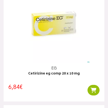
EG
Cetirizine eg comp 20 x 10 mg
6,84€
Ajouter