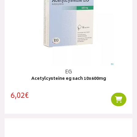
EG
Acetylcysteine eg sach 10x600mg
6,02€
Ajouter