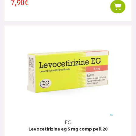
7,90€
Ajouter
EG
Levocetirizine eg 5 mg comp pell 20