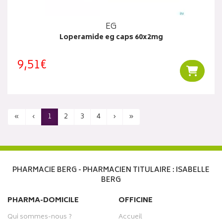
EG
Loperamide eg caps 60x2mg
9,51€
Ajouter
«
‹
1
2
3
4
›
»
PHARMACIE BERG - PHARMACIEN TITULAIRE : ISABELLE
BERG
PHARMA-DOMICILE
OFFICINE
Qui sommes-nous ?
Accueil