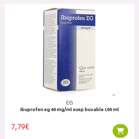
EG
Ibuprofen eg 40 mg/ml susp buvable 100 ml
7,79€
Ajouter