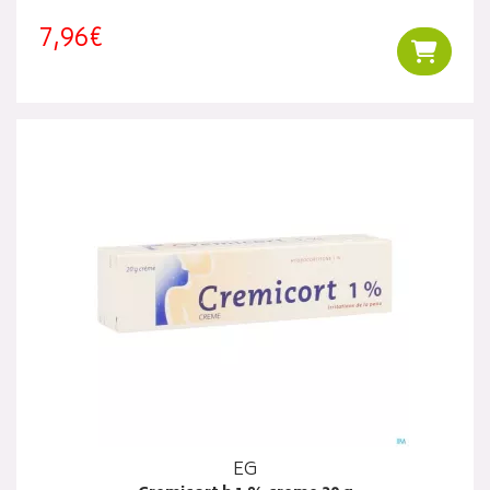
7,96€
Ajouter
EG