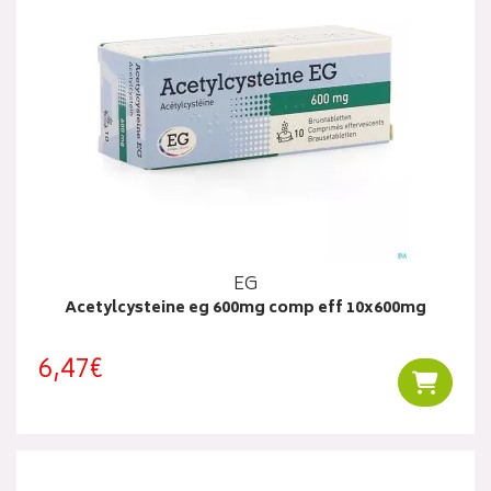
EG
Acetylcysteine eg 600mg comp eff 10x600mg
6,47€
Ajouter