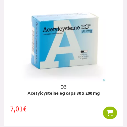
EG
Acetylcysteine eg caps 30 x 200 mg
7,01€
Ajouter