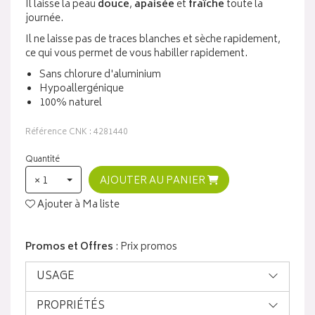
Il laisse la peau
douce
,
apaisée
et
fraîche
toute la
journée.
Il ne laisse pas de traces blanches et sèche rapidement,
ce qui vous permet de vous habiller rapidement.
Sans chlorure d'aluminium
Hypoallergénique
100% naturel
Référence CNK : 4281440
Quantité
× 1
AJOUTER AU PANIER
Ajouter à Ma liste
Promos et Offres
: Prix promos
USAGE
PROPRIÉTÉS