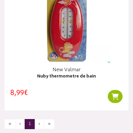
New Valmar
Nuby thermometre de bain
8,99€
Ajouter
«
‹
1
›
»