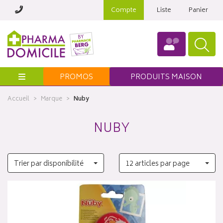
Compte
Liste
Panier
Menu
PROMOS
PRODUITS MAISON
Accueil
Marque
Nuby
NUBY
Trier par disponibilité
12 articles par page