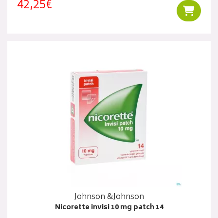
42,25€
Ajouter
Johnson &Johnson
Nicorette invisi 10 mg patch 14