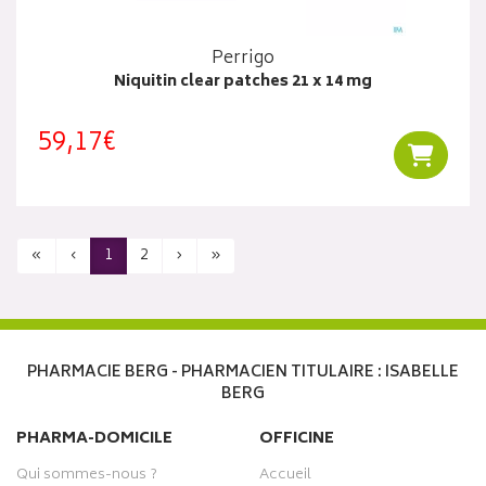
Perrigo
Niquitin clear patches 21 x 14 mg
59,17€
Ajouter
«
‹
1
2
›
»
PHARMACIE BERG - PHARMACIEN TITULAIRE : ISABELLE
BERG
PHARMA-DOMICILE
OFFICINE
Qui sommes-nous ?
Accueil