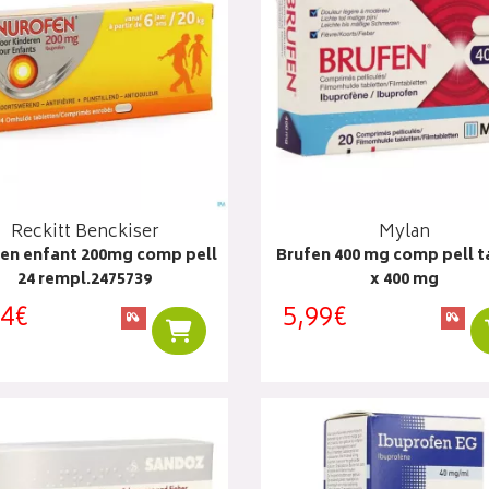
Reckitt Benckiser
Mylan
en enfant 200mg comp pell
Brufen 400 mg comp pell t
24 rempl.2475739
x 400 mg
14€
5,99€
Ajouter au panier