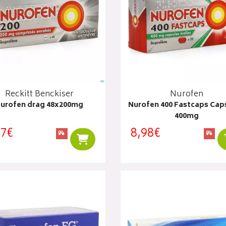
Reckitt Benckiser
Nurofen
urofen drag 48x200mg
Nurofen 400 Fastcaps Caps
400mg
67€
8,98€
Ajouter au panier