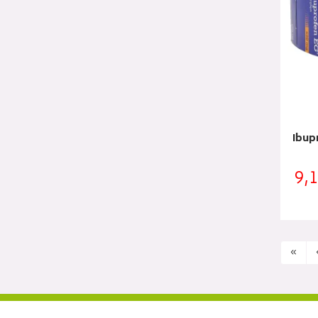
Ibup
9,
«