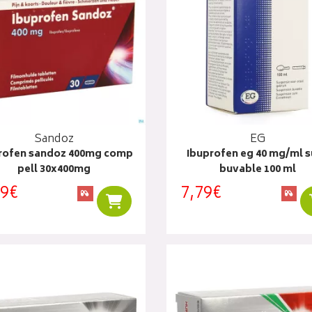
Sandoz
EG
rofen sandoz 400mg comp
Ibuprofen eg 40 mg/ml 
pell 30x400mg
buvable 100 ml
19€
7,79€
Ajouter au panier