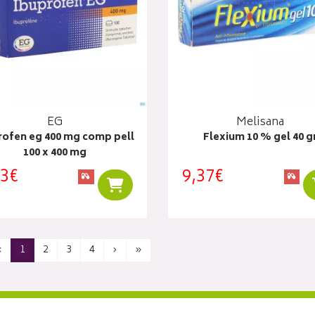
EG
Melisana
rofen eg 400 mg comp pell
Flexium 10 % gel 40 g
100 x 400 mg
13€
9,37€
Ajouter au panier
‹
1
2
3
4
›
»