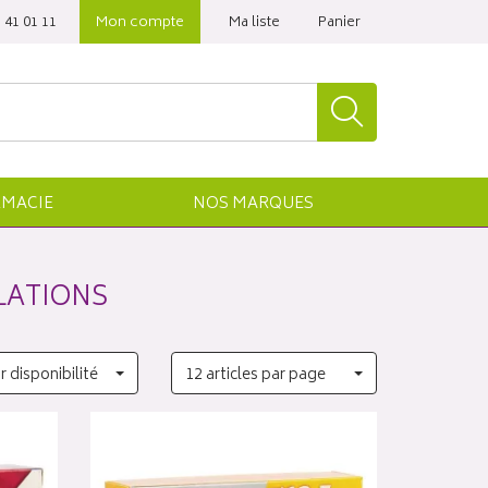
 41 01 11‬
Mon compte
Ma liste
Panier
MACIE
NOS
MARQUES
LATIONS
r disponibilité
12 articles par page