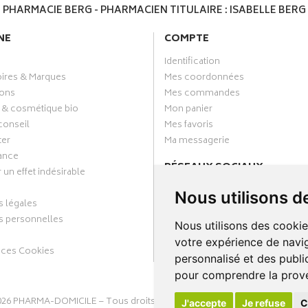
PHARMACIE BERG - PHARMACIEN TITULAIRE : ISABELLE BERG
NE
COMPTE
Identification
oires & Marques
Mes coordonnées
ons
Mes commandes
 & cosmétique bio
Mon panier
conseil
Mes favoris
ter
Ma messagerie
ance
RÉSEAUX SOCIAUX
 un effet indésirable
Facebook
Nous utilisons d
 légales
Annuaire des pharmacies
 personnelles
Nous utilisons des cookie
votre expérience de navig
nces Cookies
personnalisé et des public
pour comprendre la prove
026
PHARMA-DOMICILE
– Tous droits réservés –
Apotekisto Pharmacie C
J'accepte
Je refuse
C