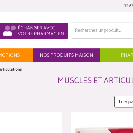
‭+32 63
ÉCHANGER AVEC
VOTRE PHARMACIEN
MO
TION
S
NOS
PRODUITS
MAISON
PHAR
articulations
MUSCLES ET ARTICU
Trier pa