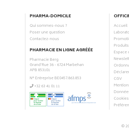
PHARMA-DOMICILE
OFFICI
Qui sommes-nous ?
Accueil
Poser une question
Laborat
Contactez-nous
Promoti
Produits
PHARMACIE EN LIGNE AGRÉÉE
Espace 
Newslet
Pharmacie Berg
Grand’Rue 36 - 6724 Marbehan
Ordonn
APB 853101
Déclarer
N° Entreprise BE0457.863.853
CGV
Mentions
‭+32 63 41 01 11‬
Données
Cookies
Préfére
© 2