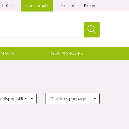
 41 01 11‬
Mon compte
Ma liste
Panier
MACIE
NOS
MARQUES
r disponibilité
12 articles par page