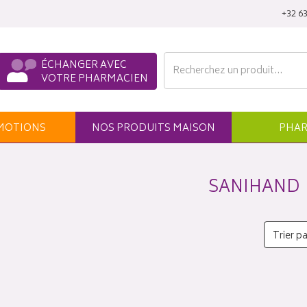
‭+32 63
ÉCHANGER AVEC
VOTRE PHARMACIEN
MO
TION
S
NOS
PRODUITS
MAISON
PHAR
SANIHAND
Trier pa