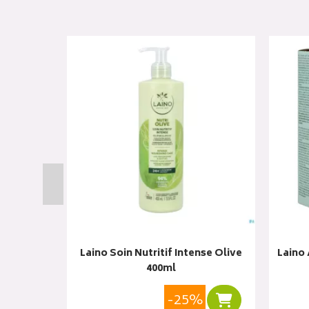
 Monoi
Laino Soin Nutritif Intense Olive
Laino 
400ml
%
-25%
Ajouter au panier
Ajouter au panie