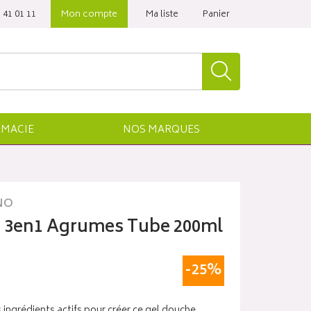
 41 01 11‬
Mon compte
Ma liste
Panier
MACIE
NOS
MARQUES
NO
e 3en1 Agrumes Tube 200ml
-25%
s ingrédients actifs pour créer ce gel douche