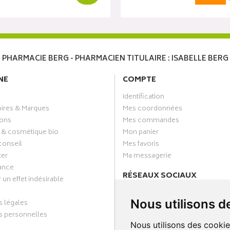
PHARMACIE BERG - PHARMACIEN TITULAIRE : ISABELLE BERG
NE
COMPTE
Identification
oires & Marques
Mes coordonnées
ons
Mes commandes
 & cosmétique bio
Mon panier
conseil
Mes favoris
ter
Ma messagerie
ance
RÉSEAUX SOCIAUX
 un effet indésirable
Facebook
Nous utilisons d
 légales
Annuaire des pharmacies
 personnelles
Nous utilisons des cookie