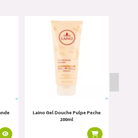
ande
Laino Gel Douche Pulpe Peche
Laino Pa
200ml
Visualiser
Ajouter au panier