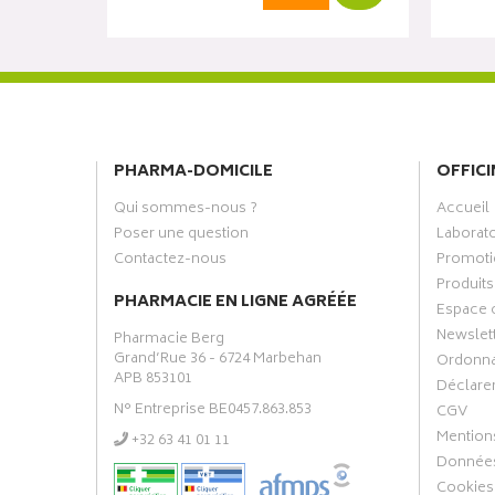
PHARMA-DOMICILE
OFFICI
Qui sommes-nous ?
Accueil
Poser une question
Laborat
Contactez-nous
Promoti
Produits
PHARMACIE EN LIGNE AGRÉÉE
Espace 
Newslet
Pharmacie Berg
Grand’Rue 36 - 6724 Marbehan
Ordonn
APB 853101
Déclarer
N° Entreprise BE0457.863.853
CGV
Mentions
‭+32 63 41 01 11‬
Données
Cookies