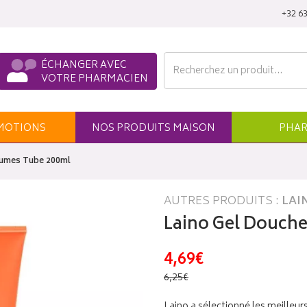
‭+32 63
ÉCHANGER AVEC
VOTRE PHARMACIEN
MO
TION
S
NOS
PRODUITS
MAISON
PHAR
rumes Tube 200ml
AUTRES PRODUITS :
LAI
Laino Gel Douch
4,69€
6,25€
Laino a sélectionné les meilleur