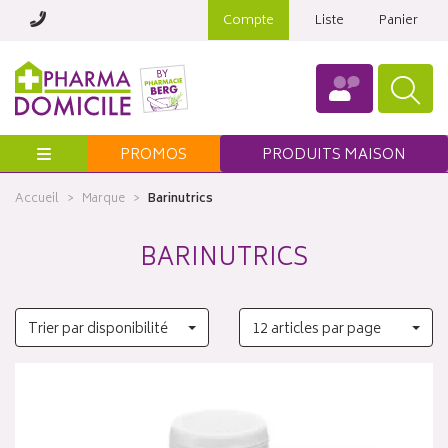
Compte
Liste
Panier
Menu
PROMOS
PRODUITS MAISON
Accueil
Marque
Barinutrics
BARINUTRICS
Trier par disponibilité
12 articles par page