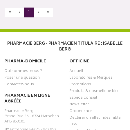
«
‹
1
›
»
PHARMACIE BERG - PHARMACIEN TITULAIRE : ISABELLE
BERG
PHARMA-DOMICILE
OFFICINE
Qui sommes-nous ?
Accueil
Poser une question
Laboratoires & Marques
Contactez-nous
Promotions
Produits & cosmétique bio
PHARMACIE EN LIGNE
Espace conseil
AGRÉÉE
Newsletter
Pharmacie Berg
Ordonnance
Grand’Rue 36 - 6724 Marbehan
Déclarer un effet indésirable
APB 853101
CGV
N° Entreprise BE0457.863.853