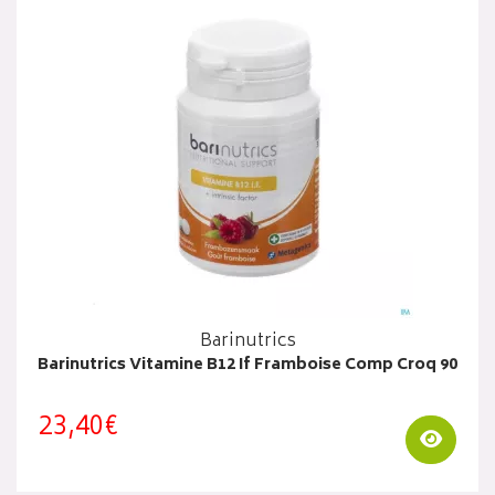
Barinutrics
Barinutrics Vitamine B12 If Framboise Comp Croq 90
23,40€
Visua