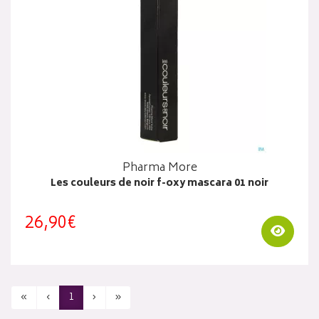
Pharma More
Les couleurs de noir f-oxy mascara 01 noir
26,90€
Visua
«
‹
1
›
»