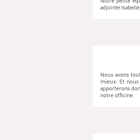
Notre petite éq
adjointe Isabell
Nous avons toute
mieux. Et nous 
apporterons donc
notre officine.