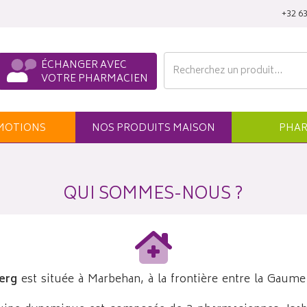
‭+32 63
ÉCHANGER AVEC
VOTRE PHARMACIEN
MO
TION
S
NOS
PRODUITS
MAISON
PHAR
QUI SOMMES-NOUS ?
erg
est située à Marbehan, à la frontière entre la Gaume