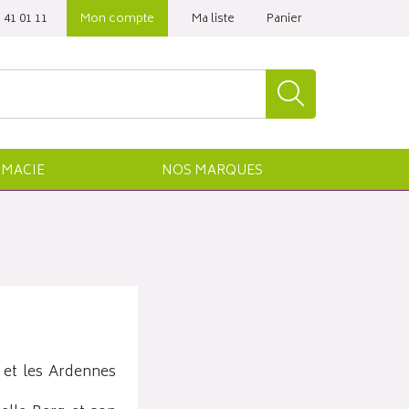
 41 01 11‬
Mon compte
Ma liste
Panier
MACIE
NOS
MARQUES
 et les Ardennes