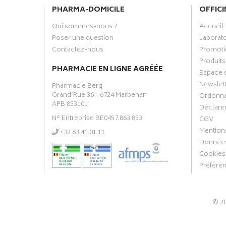
PHARMA-DOMICILE
OFFICI
Qui sommes-nous ?
Accueil
Poser une question
Laborat
Contactez-nous
Promoti
Produits
PHARMACIE EN LIGNE AGRÉÉE
Espace 
Newslet
Pharmacie Berg
Grand’Rue 36 - 6724 Marbehan
Ordonn
APB 853101
Déclarer
N° Entreprise BE0457.863.853
CGV
Mentions
‭+32 63 41 01 11‬
Données
Cookies
Préfére
© 2