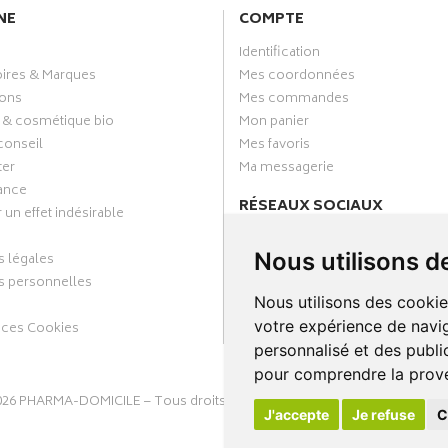
NE
COMPTE
Identification
oires & Marques
Mes coordonnées
ons
Mes commandes
 & cosmétique bio
Mon panier
conseil
Mes favoris
ter
Ma messagerie
ance
RÉSEAUX SOCIAUX
 un effet indésirable
Facebook
Nous utilisons d
 légales
Annuaire des pharmacies
 personnelles
Nous utilisons des cookie
votre expérience de navig
nces Cookies
personnalisé et des public
pour comprendre la prove
026
PHARMA-DOMICILE
– Tous droits réservés –
Apotekisto Pharmacie C
J'accepte
Je refuse
C