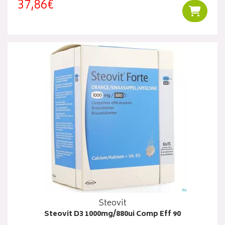
37,86€
Ajouter
Steovit
Steovit D3 1000mg/880ui Comp Eff 90