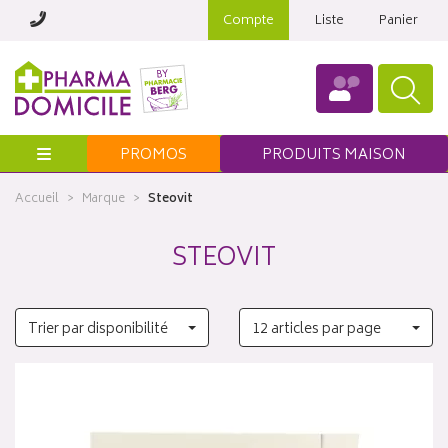
Compte
Liste
Panier
Menu
PROMOS
PRODUITS MAISON
Accueil
Marque
Steovit
STEOVIT
Trier par disponibilité
12 articles par page