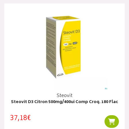
Steovit
Steovit D3 Citron 500mg/400ui Comp Croq. 180 Flac
37,18€
Ajouter