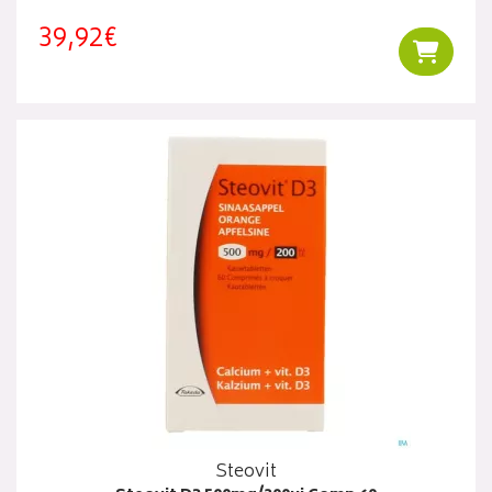
39,92€
Ajouter
Steovit