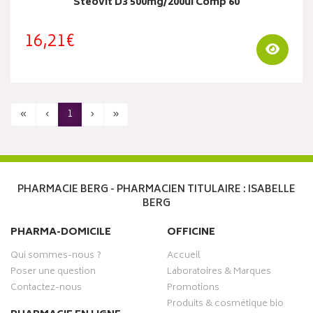
Steovit D3 500mg/200ui Comp 60
16,21€
Visua
«
‹
1
›
»
PHARMACIE BERG - PHARMACIEN TITULAIRE : ISABELLE
BERG
PHARMA-DOMICILE
OFFICINE
Qui sommes-nous ?
Accueil
Poser une question
Laboratoires & Marques
Contactez-nous
Promotions
Produits & cosmétique bio