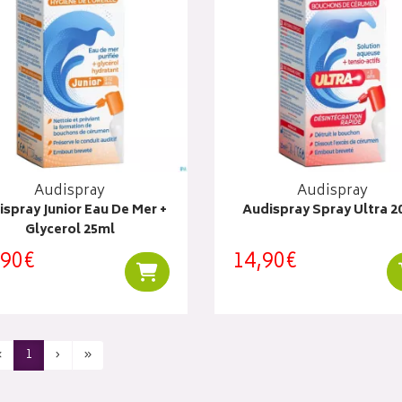
Audispray
Audispray
spray Junior Eau De Mer +
Audispray Spray Ultra 2
Glycerol 25ml
,90€
14,90€
Ajouter au panier
‹
1
›
»