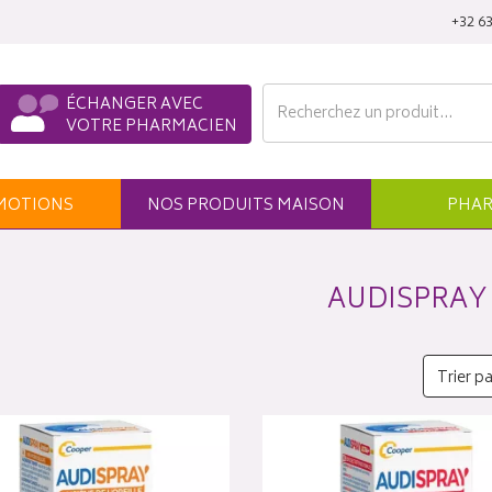
‭+32 63
ÉCHANGER AVEC
VOTRE PHARMACIEN
MO
TION
S
NOS
PRODUITS
MAISON
PHAR
AUDISPRAY
Trier pa