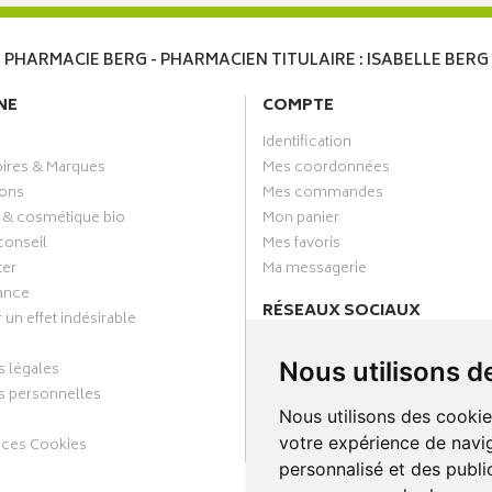
PHARMACIE BERG - PHARMACIEN TITULAIRE : ISABELLE BERG
NE
COMPTE
Identification
oires & Marques
Mes coordonnées
ons
Mes commandes
 & cosmétique bio
Mon panier
conseil
Mes favoris
ter
Ma messagerie
ance
RÉSEAUX SOCIAUX
 un effet indésirable
Facebook
Nous utilisons d
 légales
Annuaire des pharmacies
 personnelles
Nous utilisons des cookie
votre expérience de navig
nces Cookies
personnalisé et des public