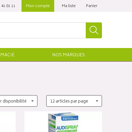
 41 01 11‬
Mon compte
Ma liste
Panier
MACIE
NOS
MARQUES
r disponibilité
12 articles par page