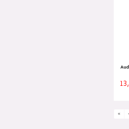
Audi
13
«