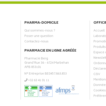
PHARMA-DOMICILE
OFFICI
Qui sommes-nous ?
Accueil
Poser une question
Laborat
Contactez-nous
Promoti
Produits
PHARMACIE EN LIGNE AGRÉÉE
Espace 
Newslet
Pharmacie Berg
Grand’Rue 36 - 6724 Marbehan
Ordonn
APB 853101
Déclarer
N° Entreprise BE0457.863.853
CGV
Mentions
‭+32 63 41 01 11‬
Données
Cookies
Préfére