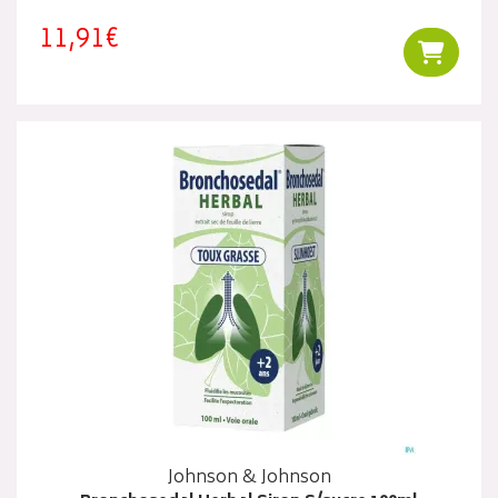
11,91€
Ajouter
Johnson & Johnson