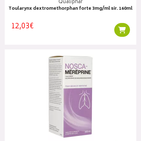
Qualiphar
Toularynx dextromethorphan forte 3mg/ml sir. 160ml
12,03€
Ajouter