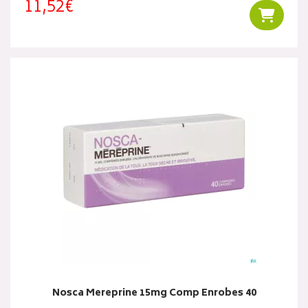
11,52€
Ajouter
Nosca Mereprine 15mg Comp Enrobes 40