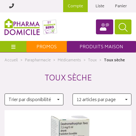
Compte
Liste
Panier
Menu
PROMOS
PRODUITS MAISON
Accueil
Parapharmacie
Médicaments
Toux
Toux sèche
TOUX SÈCHE
Trier par disponibilité
12 articles par page