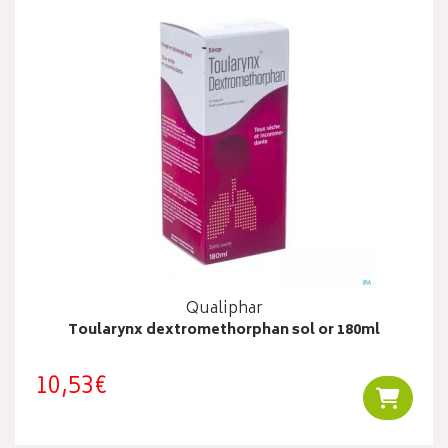
Qualiphar
Toularynx dextromethorphan sol or 180ml
10,53€
Ajouter