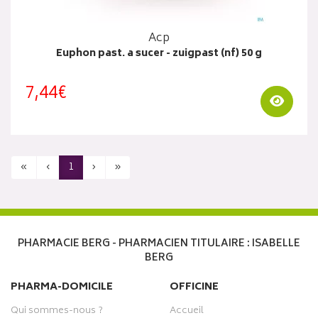
Acp
Euphon past. a sucer - zuigpast (nf) 50 g
7,44€
Visua
«
‹
1
›
»
PHARMACIE BERG - PHARMACIEN TITULAIRE : ISABELLE
BERG
PHARMA-DOMICILE
OFFICINE
Qui sommes-nous ?
Accueil