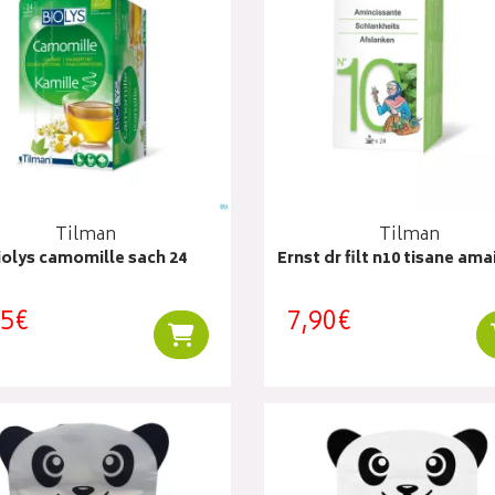
Tilman
Tilman
iolys camomille sach 24
Ernst dr filt n10 tisane ama
95€
7,90€
Ajouter au panier