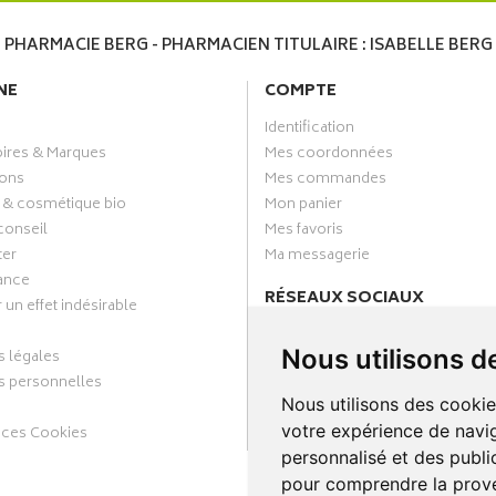
PHARMACIE BERG - PHARMACIEN TITULAIRE : ISABELLE BERG
NE
COMPTE
Identification
oires & Marques
Mes coordonnées
ons
Mes commandes
 & cosmétique bio
Mon panier
conseil
Mes favoris
ter
Ma messagerie
ance
RÉSEAUX SOCIAUX
 un effet indésirable
Facebook
Nous utilisons d
 légales
Annuaire des pharmacies
 personnelles
Nous utilisons des cookie
votre expérience de navig
nces Cookies
personnalisé et des public
pour comprendre la prove