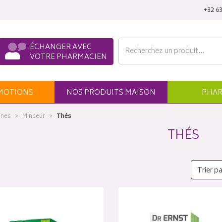
‭+32 63
ÉCHANGER AVEC
VOTRE PHARMACIEN
MO
TION
S
NOS
PRODUITS
MAISON
PHAR
ines
Minceur
Thés
THÉS
Trier pa