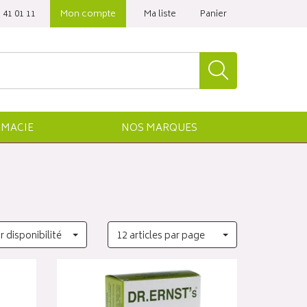
 41 01 11‬
Mon compte
Ma liste
Panier
MACIE
NOS
MARQUES
r disponibilité
12 articles par page