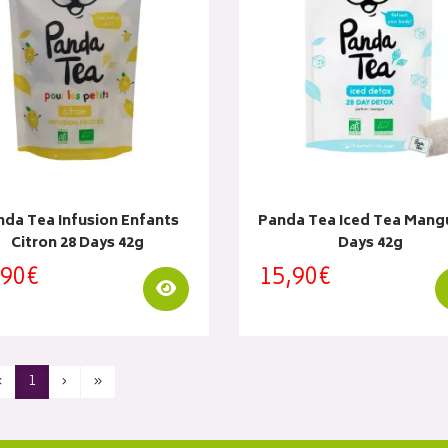
nda Tea Infusion Enfants
Panda Tea Iced Tea Mang
Citron 28 Days 42g
Days 42g
,90€
15,90€
Visualiser
‹
1
›
»