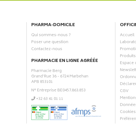
PHARMA-DOMICILE
OFFICI
Qui sommes-nous ?
Accueil
Poser une question
Laborat
Contactez-nous
Promoti
Produits
PHARMACIE EN LIGNE AGRÉÉE
Espace 
Newslet
Pharmacie Berg
Grand’Rue 36 - 6724 Marbehan
Ordonn
APB 853101
Déclarer
N° Entreprise BE0457.863.853
CGV
Mentions
‭+32 63 41 01 11‬
Données
Cookies
Préfére