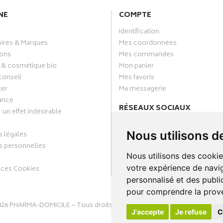
NE
COMPTE
Identification
oires & Marques
Mes coordonnées
ons
Mes commandes
 & cosmétique bio
Mon panier
conseil
Mes favoris
ter
Ma messagerie
ance
RÉSEAUX SOCIAUX
 un effet indésirable
Facebook
Nous utilisons d
 légales
Annuaire des pharmacies
 personnelles
Nous utilisons des cookie
votre expérience de navig
nces Cookies
personnalisé et des public
pour comprendre la prove
026
PHARMA-DOMICILE
– Tous droits réservés –
Apotekisto Pharmacie C
J'accepte
Je refuse
C