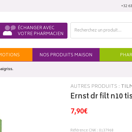
‭+32 63
ÉCHANGER AVEC
VOTRE PHARMACIEN
MO
TION
S
NOS
PRODUITS
MAISON
PHAR
aigriss.
AUTRES PRODUITS :
TIL
Ernst dr filt n10 
7,90€
Référence CNK : 0137968