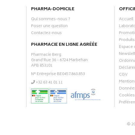
PHARMA-DOMICILE
OFFICI
Qui sommes-nous ?
Accueil
Poser une question
Laborat
Contactez-nous
Promoti
Produits
PHARMACIE EN LIGNE AGRÉÉE
Espace 
Newslet
Pharmacie Berg
Grand’Rue 36 - 6724 Marbehan
Ordonn
APB 853101
Déclarer
N° Entreprise BE0457.863.853
CGV
Mentions
‭+32 63 41 01 11‬
Données
Cookies
Préfére
© 2