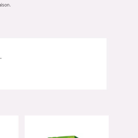
aison.
.