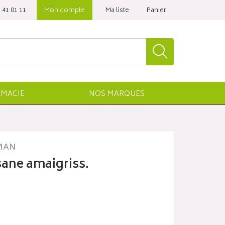
 41 01 11‬
Mon compte
Ma liste
Panier
MACIE
NOS
MARQUES
MAN
tisane amaigriss.