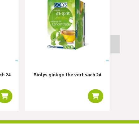
ch 24
Biolys ginkgo the vert sach 24
Biolys p
Ajouter au panier
Ajouter au panier