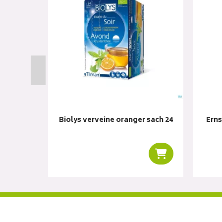
 Calmante
Biolys verveine oranger sach 24
Erns
Ajouter au panier
Ajouter au panie