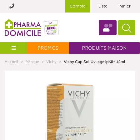
Compte
Liste
Panier
Menu
PROMOS
PRODUITS MAISON
Accueil
Marque
Vichy
Vichy Cap Sol Uv-age Ip50+ 40ml