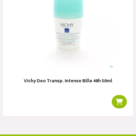
Vichy Deo Transp. Intense Bille 48h 50ml
r au panier
Ajoute