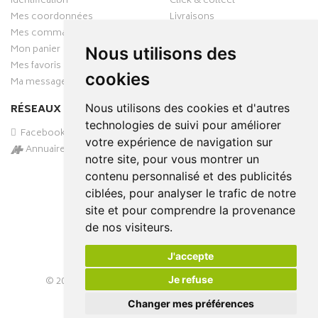
Identification
Click & collect
Mes coordonnées
Livraisons
Mes commandes
Mon panier
Nous utilisons des
Mes favoris
cookies
Ma messagerie
Nous utilisons des cookies et d'autres
RÉSEAUX SOCIAUX
technologies de suivi pour améliorer
Facebook
votre expérience de navigation sur
Annuaire des pharmacies
notre site, pour vous montrer un
PAIEMENT SÉCURISÉ
contenu personnalisé et des publicités
ciblées, pour analyser le trafic de notre
site et pour comprendre la provenance
de nos visiteurs.
J'accepte
Je refuse
© 2026
PHARMA-DOMICILE
– Tous droits réservés –
Apotekisto Pharmacie Cloud
Changer mes préférences