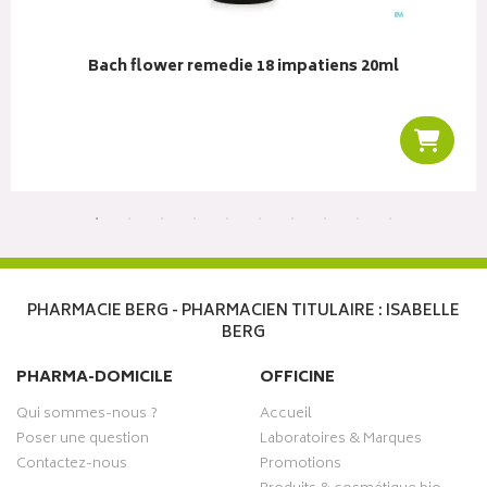
Bach flower remedie 18 impatiens 20ml
r au panier
Ajoute
PHARMACIE BERG - PHARMACIEN TITULAIRE : ISABELLE
BERG
PHARMA-DOMICILE
OFFICINE
Qui sommes-nous ?
Accueil
Poser une question
Laboratoires & Marques
Contactez-nous
Promotions