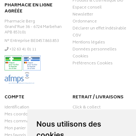
Produits & cosmétique bio
PHARMACIE EN LIGNE
Espace conseil
AGRÉÉE
Newsletter
Pharmacie Berg
Ordonnance
Grand’Rue 36 - 6724 Marbehan
Déclarer un effet indésirable
APB 853101
CGV
N° Entreprise BE0457.863.853
Mentions légales
‭+32 63 41 01 11‬
Données personnelles
Cookies
Préférences Cookies
COMPTE
RETRAIT / LIVRAISONS
Identification
Click & collect
Mes coordonnées
Livraisons
Mes commandes
Nous utilisons des
Mon panier
cookies
Mes favoris