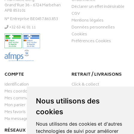
Pharmacie Berg
Ordonnance
Grand’Rue 36 - 6724 Marbehan
Déclarer un effet indésirable
APB 853101
CGV
N° Entreprise BE0457.863.853
Mentions légales
‭+32 63 41 01 11‬
Données personnelles
Cookies
Préférences Cookies
COMPTE
RETRAIT / LIVRAISONS
Identification
Click & collect
Mes coordonnées
Livraisons
Mes commandes
Nous utilisons des
Mon panier
cookies
Mes favoris
Ma messagerie
Nous utilisons des cookies et d'autres
RÉSEAUX SOCIAUX
technologies de suivi pour améliorer