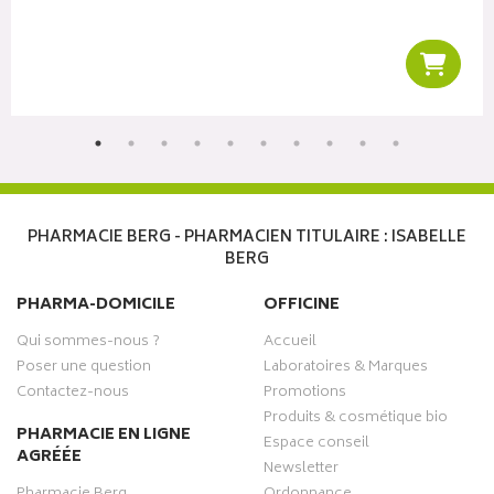
r au panier
Ajoute
PHARMACIE BERG - PHARMACIEN TITULAIRE : ISABELLE
BERG
PHARMA-DOMICILE
OFFICINE
Qui sommes-nous ?
Accueil
Poser une question
Laboratoires & Marques
Contactez-nous
Promotions
Produits & cosmétique bio
PHARMACIE EN LIGNE
Espace conseil
AGRÉÉE
Newsletter