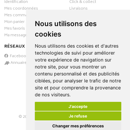
Identification
Click & collect
Mes coordonnées
Livraisons
Mes commandes
Mon panier
Nous utilisons des
Mes favoris
cookies
Ma messagerie
Nous utilisons des cookies et d'autres
RÉSEAUX SOCIAUX
technologies de suivi pour améliorer
Facebook
votre expérience de navigation sur
Annuaire des pharmacies
notre site, pour vous montrer un
PAIEMENT SÉCURISÉ
contenu personnalisé et des publicités
ciblées, pour analyser le trafic de notre
site et pour comprendre la provenance
de nos visiteurs.
J'accepte
Je refuse
© 2026
PHARMA-DOMICILE
– Tous droits réservés –
Apotekisto Pharmacie Cloud
Changer mes préférences