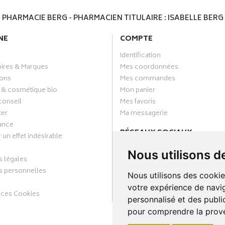
PHARMACIE BERG - PHARMACIEN TITULAIRE : ISABELLE BERG
NE
COMPTE
Identification
oires & Marques
Mes coordonnées
ons
Mes commandes
 & cosmétique bio
Mon panier
conseil
Mes favoris
ter
Ma messagerie
ance
RÉSEAUX SOCIAUX
 un effet indésirable
Facebook
Nous utilisons d
 légales
Annuaire des pharmacies
 personnelles
Nous utilisons des cookie
votre expérience de navig
nces Cookies
personnalisé et des public
pour comprendre la prove