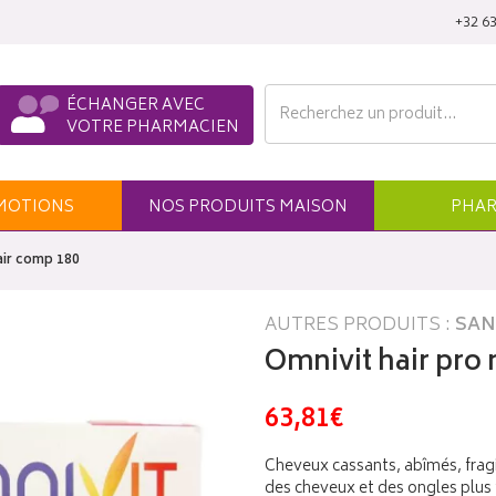
‭+32 63
ÉCHANGER AVEC
VOTRE PHARMACIEN
MO
TION
S
NOS
PRODUITS
MAISON
PHAR
pair comp 180
AUTRES PRODUITS :
SAN
Omnivit hair pro 
63,81€
Cheveux cassants, abîmés, fra
des cheveux et des ongles plus f