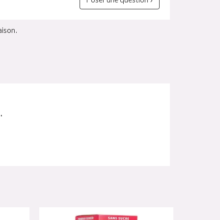
Poser une question ›
aison.
.