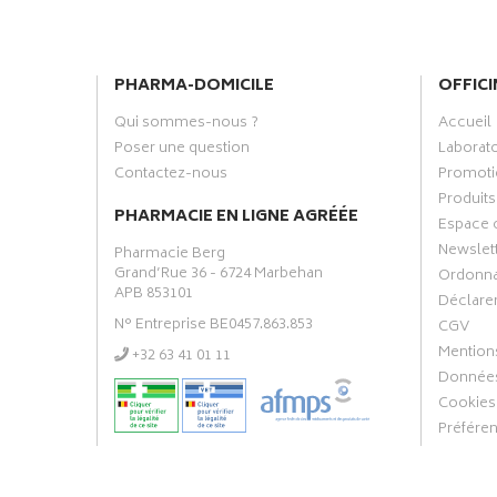
PHARMA-DOMICILE
OFFICI
Qui sommes-nous ?
Accueil
Poser une question
Laborat
Contactez-nous
Promoti
Produits
PHARMACIE EN LIGNE AGRÉÉE
Espace 
Newslet
Pharmacie Berg
Grand’Rue 36 - 6724 Marbehan
Ordonn
APB 853101
Déclarer
N° Entreprise BE0457.863.853
CGV
Mentions
‭+32 63 41 01 11‬
Données
Cookies
Préfére