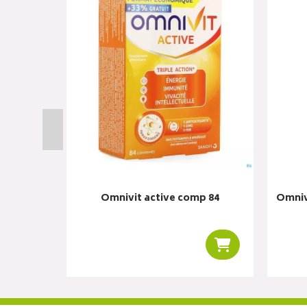
ess gel
Omnivit active comp 84
Omniv
Ajouter au panier
Ajouter au panie