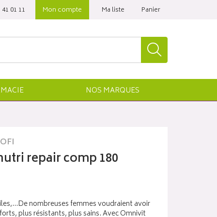
 41 01 11‬
Mon compte
Ma liste
Panier
MACIE
NOS
MARQUES
OFI
nutri repair comp 180
giles,…De nombreuses femmes voudraient avoir
orts, plus résistants, plus sains. Avec Omnivit