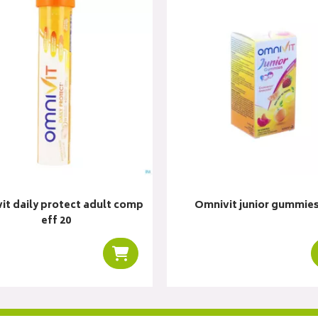
it daily protect adult comp
Omnivit junior gummies
eff 20
r
Ajouter au panier