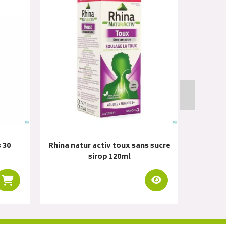
 30
Rhina natur activ toux sans sucre
Rhina na
sirop 120ml
Visualiser
Ajouter au panier