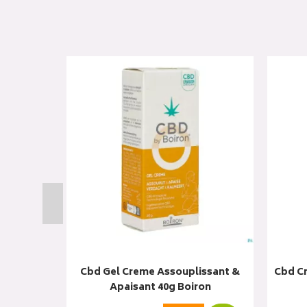
ateur &
Cbd Gel Creme Assouplissant &
Cbd C
on
Apaisant 40g Boiron