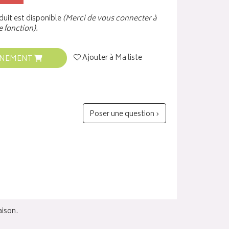
uit est disponible
(Merci de vous connecter à
e fonction).
Ajouter à Ma liste
INEMENT
Poser une question ›
aison.