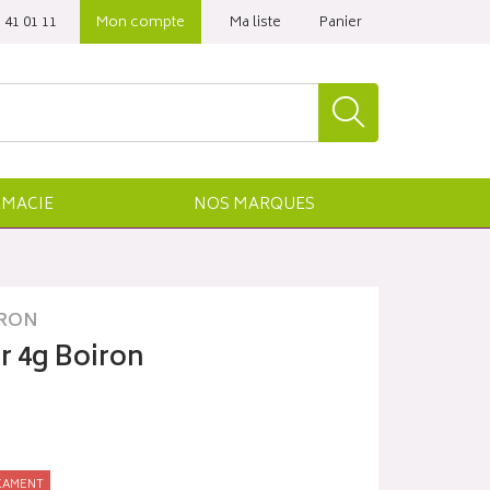
 41 01 11‬
Mon compte
Ma liste
Panier
MACIE
NOS
MARQUES
RON
r 4g Boiron
CAMENT