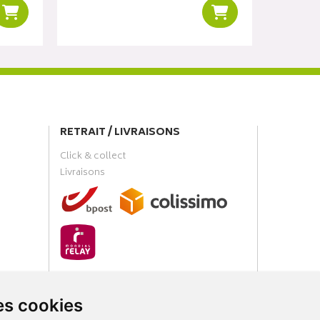
Ajouter au panier
Ajouter au panier
RETRAIT / LIVRAISONS
Click & collect
Livraisons
PAIEMENT SÉCURISÉ
es cookies