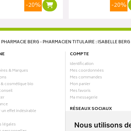
-20%
-20%
r
Ajouter au panier
PHARMACIE BERG - PHARMACIEN TITULAIRE : ISABELLE BERG
NE
COMPTE
Identification
oires & Marques
Mes coordonnées
ons
Mes commandes
 & cosmétique bio
Mon panier
conseil
Mes favoris
ter
Ma messagerie
ance
RÉSEAUX SOCIAUX
 un effet indésirable
Facebook
Nous utilisons d
 légales
Annuaire des pharmacies