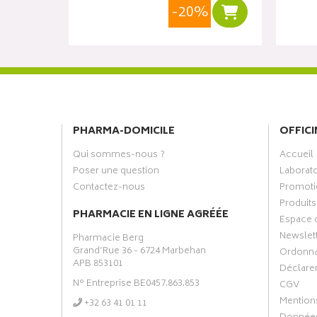
%
-20%
Ajouter au panier
Ajouter au panie
PHARMA-DOMICILE
OFFICI
Qui sommes-nous ?
Accueil
Poser une question
Laborat
Contactez-nous
Promoti
Produits
PHARMACIE EN LIGNE AGRÉÉE
Espace 
Newslet
Pharmacie Berg
Grand’Rue 36 - 6724 Marbehan
Ordonn
APB 853101
Déclarer
N° Entreprise BE0457.863.853
CGV
Mentions
‭+32 63 41 01 11‬