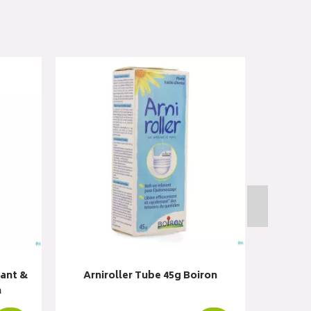
ant &
Arniroller Tube 45g Boiron
Cbd Ge
n
R