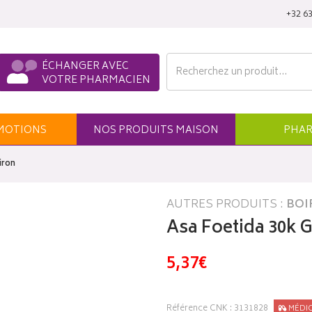
‭+32 63
ÉCHANGER AVEC
VOTRE PHARMACIEN
MO
TION
S
NOS
PRODUITS
MAISON
PHAR
iron
AUTRES PRODUITS :
BOI
Asa Foetida 30k G
5,37€
Référence CNK : 3131828
MÉDI