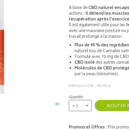
A base de
CBD naturel encap
actions :
il détend les muscle
récupération après l'exercice
Il est également utile pour les
t
avec une mauvaise posture ou po
travail prolongé à la maison.
Plus de 95 % des ingrédien
naturel issu de Cannabis sat
Formulé avec 70 mg de CBD 
CBD isolé
des autres cannab
Molécules de CBD protégé
par la peau (niosomes).
Référence CNK : 4819918
Quantité
× 1
AJOUTER 
Promos et Offres
: Prix promo