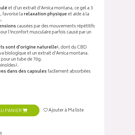
sulé
et d'un extrait d'Arnica montana, ce gel a 3
s
, favorise la
relaxation physique
et aide à la
.
ensions
causées par des mouvements répétitifs
ur l'inconfort musculaire parfois causé par un
ts sont d'origine naturelle¹
, dont du CBD
iva biologique et un extrait d'Arnica montana.
pour un tube de 70g.
inoïdes².
es dans des capsules
facilement absorbées
Ajouter à Ma liste
AU PANIER
s