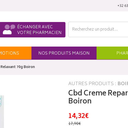
‭+32 63
ÉCHANGER AVEC
VOTRE PHARMACIEN
MO
TION
S
NOS
PRODUITS
MAISON
PHAR
Relaxant 70g Boiron
AUTRES PRODUITS :
BOI
Cbd Creme Repara
Boiron
14,32€
17,90€