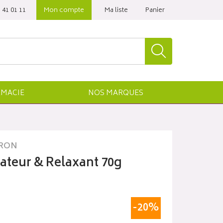
 41 01 11‬
Mon compte
Ma liste
Panier
MACIE
NOS
MARQUES
RON
teur & Relaxant 70g
-20%