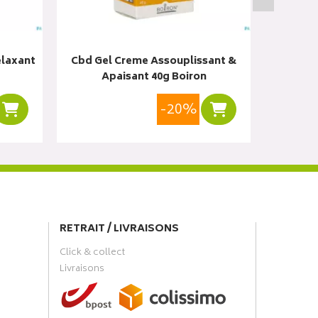
elaxant
Cbd Gel Creme Assouplissant &
Cbd Ge
Apaisant 40g Boiron
Ap
-20%
Ajouter au panier
Ajouter au panier
RETRAIT / LIVRAISONS
Click & collect
Livraisons