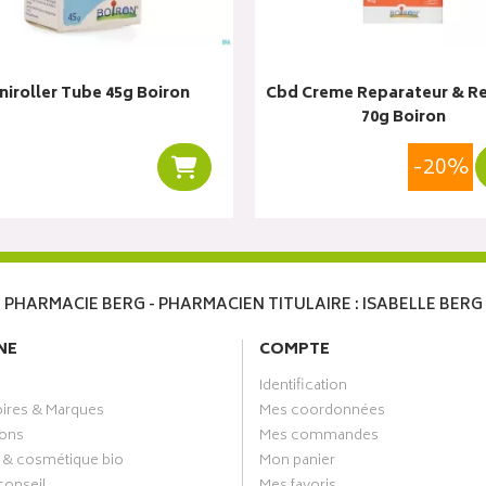
niroller Tube 45g Boiron
Cbd Creme Reparateur & R
70g Boiron
-20%
r
Ajouter au panier
PHARMACIE BERG - PHARMACIEN TITULAIRE : ISABELLE BERG
NE
COMPTE
Identification
oires & Marques
Mes coordonnées
ons
Mes commandes
 & cosmétique bio
Mon panier