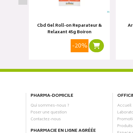
issant &
Cbd Gel Roll-on Reparateur &
Ar
ron
Relaxant 45g Boiron
%
-20%
Ajouter au panier
Ajouter au panie
PHARMA-DOMICILE
OFFICI
Qui sommes-nous ?
Accueil
Poser une question
Laborat
Contactez-nous
Promoti
Produits
PHARMACIE EN LIGNE AGRÉÉE