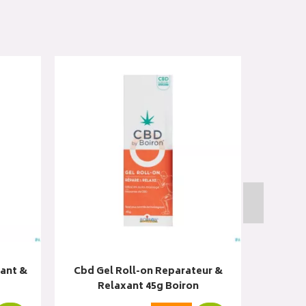
ant &
Cbd Gel Roll-on Reparateur &
Cbd Ge
Relaxant 45g Boiron
Ap