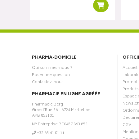
%
Ajouter au panier
Ajouter au panie
PHARMA-DOMICILE
OFFICI
Qui sommes-nous ?
Accueil
Poser une question
Laborat
Contactez-nous
Promoti
Produits
PHARMACIE EN LIGNE AGRÉÉE
Espace 
Newslet
Pharmacie Berg
Grand’Rue 36 - 6724 Marbehan
Ordonn
APB 853101
Déclarer
N° Entreprise BE0457.863.853
CGV
Mentions
‭+32 63 41 01 11‬