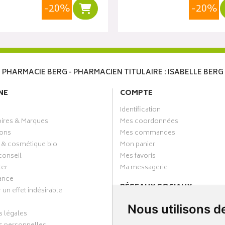
-20%
-20%
r
Ajouter au panier
PHARMACIE BERG - PHARMACIEN TITULAIRE : ISABELLE BERG
NE
COMPTE
Identification
oires & Marques
Mes coordonnées
ons
Mes commandes
 & cosmétique bio
Mon panier
conseil
Mes favoris
ter
Ma messagerie
ance
RÉSEAUX SOCIAUX
 un effet indésirable
Facebook
Nous utilisons d
 légales
Annuaire des pharmacies