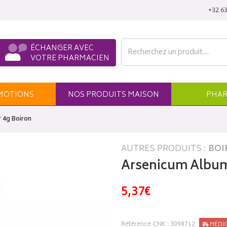
‭+32 63
ÉCHANGER AVEC
VOTRE PHARMACIEN
MO
TION
S
NOS
PRODUITS
MAISON
PHAR
 4g Boiron
AUTRES PRODUITS :
BOI
Arsenicum Album 
5,37€
Référence CNK : 3098712
MÉDI