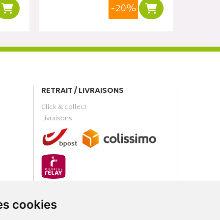
-20%
Ajouter au panier
Ajouter au panier
RETRAIT / LIVRAISONS
Click & collect
Livraisons
PAIEMENT SÉCURISÉ
es cookies