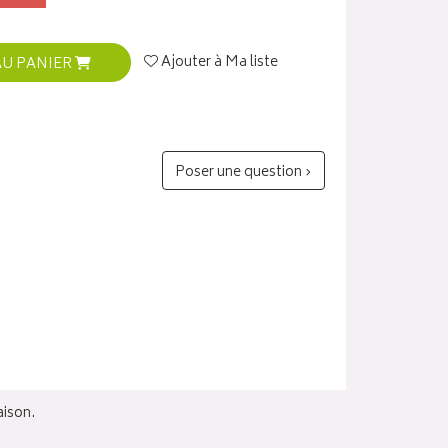
Ajouter à Ma liste
AU PANIER
Poser une question ›
aison.