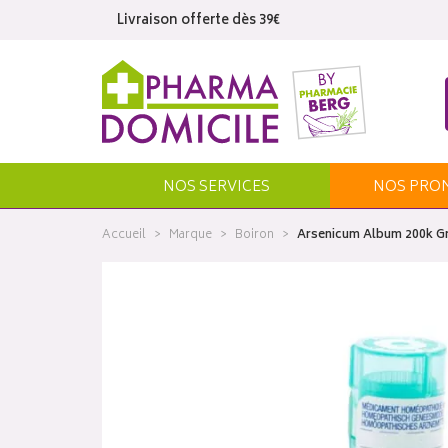
Livraison offerte dès 39€
NOS SERVICES
NOS
PRO
Accueil
Marque
Boiron
Arsenicum Album 200k Gr