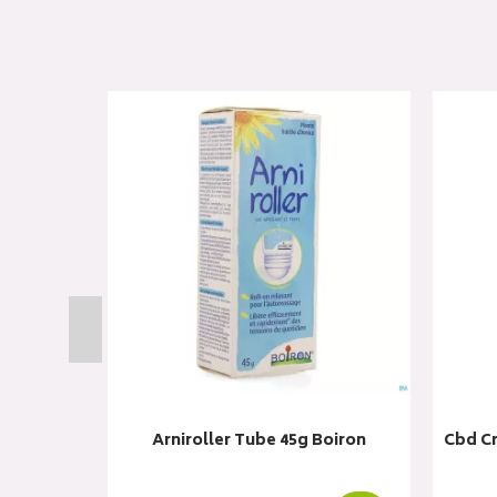
issant &
Arniroller Tube 45g Boiron
Cbd C
ron