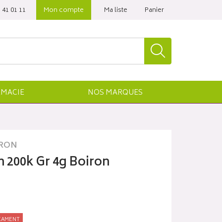
 41 01 11‬
Mon compte
Ma liste
Panier
MACIE
NOS
MARQUES
RON
200k Gr 4g Boiron
CAMENT