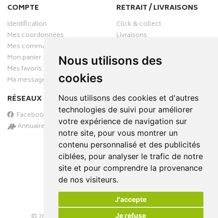
COMPTE
RETRAIT / LIVRAISONS
Identification
Click & collect
Mes coordonnées
Livraisons
Mes commandes
Mon panier
Nous utilisons des
Mes favoris
cookies
Ma messagerie
Nous utilisons des cookies et d'autres
RÉSEAUX SOCIAUX
technologies de suivi pour améliorer
Facebook
votre expérience de navigation sur
Annuaire des pharmacies
notre site, pour vous montrer un
PAIEMENT SÉCURISÉ
contenu personnalisé et des publicités
ciblées, pour analyser le trafic de notre
site et pour comprendre la provenance
de nos visiteurs.
J'accepte
Je refuse
© 2026
PHARMA-DOMICILE
– Tous droits réservés –