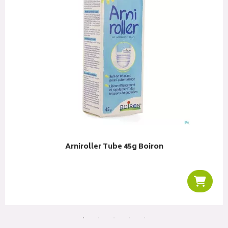
Arniroller Tube 45g Boiron
r au panier
Ajoute