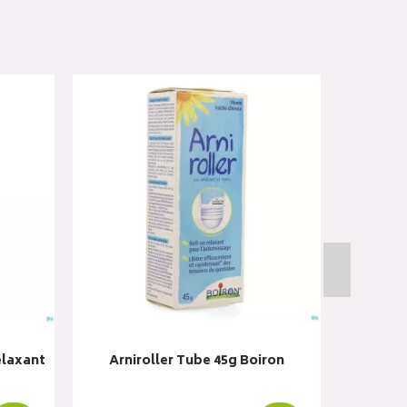
elaxant
Arniroller Tube 45g Boiron
Cbd Ge
R