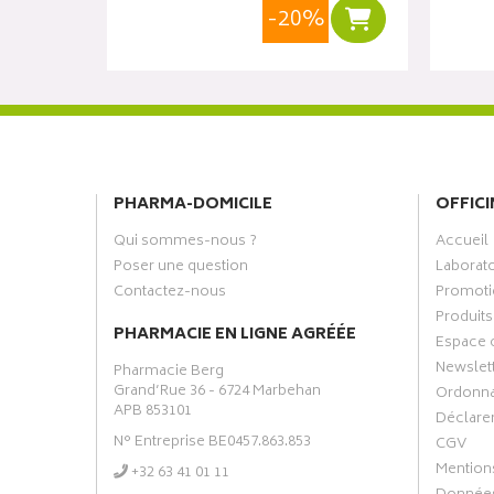
%
-20%
Ajouter au panier
Ajouter au panie
PHARMA-DOMICILE
OFFICI
Qui sommes-nous ?
Accueil
Poser une question
Laborat
Contactez-nous
Promoti
Produits
PHARMACIE EN LIGNE AGRÉÉE
Espace 
Newslet
Pharmacie Berg
Grand’Rue 36 - 6724 Marbehan
Ordonn
APB 853101
Déclarer
N° Entreprise BE0457.863.853
CGV
Mentions
‭+32 63 41 01 11‬