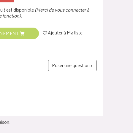
it est disponible
(Merci de vous connecter à
e fonction).
Ajouter à Ma liste
INEMENT
Poser une question ›
aison.