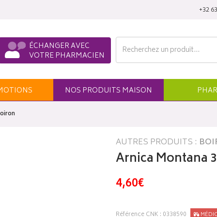
‭+32 63
ÉCHANGER AVEC
VOTRE PHARMACIEN
MO
TION
S
NOS
PRODUITS
MAISON
PHAR
oiron
AUTRES PRODUITS :
BOI
Arnica Montana 3
4,60€
Référence CNK : 0338590
MÉDI