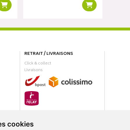
Ajouter au panier
Ajouter au panier
RETRAIT / LIVRAISONS
Click & collect
Livraisons
PAIEMENT SÉCURISÉ
es cookies