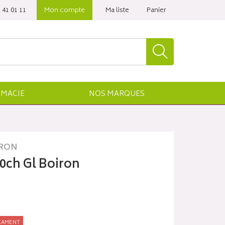
 41 01 11‬
Mon compte
Ma liste
Panier
MACIE
NOS
MARQUES
RON
0ch Gl Boiron
CAMENT