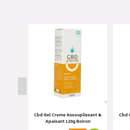
ateur &
Cbd Gel Creme Assouplissant &
Cbd 
on
Apaisant 120g Boiron