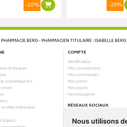
-20%
-20%
r
Ajouter au panier
PHARMACIE BERG - PHARMACIEN TITULAIRE : ISABELLE BERG
NE
COMPTE
Identification
oires & Marques
Mes coordonnées
ons
Mes commandes
 & cosmétique bio
Mon panier
conseil
Mes favoris
ter
Ma messagerie
ance
RÉSEAUX SOCIAUX
 un effet indésirable
Facebook
Nous utilisons d
 légales
Annuaire des pharmacies