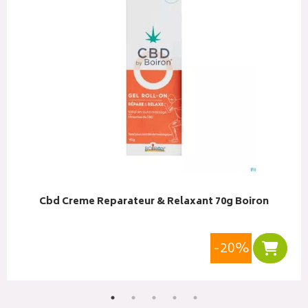
Cbd Creme Reparateur & Relaxant 70g Boiron
-20%
r au panier
Ajoute