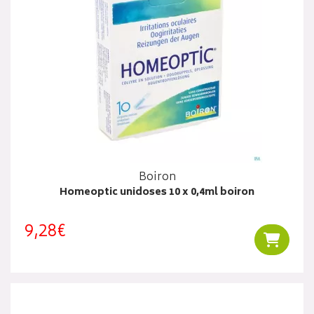
Boiron
Homeoptic unidoses 10 x 0,4ml boiron
9,28€
Ajouter