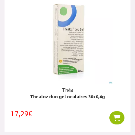
Théa
Thealoz duo gel oculaires 30x0,4g
17,29€
Ajouter