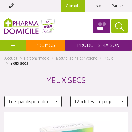
Compte
Liste
Panier
Menu
PROMOS
PRODUITS MAISON
Accueil
Parapharmacie
Beauté, soins et hygiène
Yeux
Yeux secs
YEUX SECS
Trier par disponibilité
12 articles par page