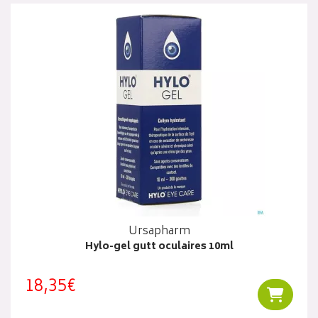
Ursapharm
Hylo-gel gutt oculaires 10ml
18,35€
Ajouter