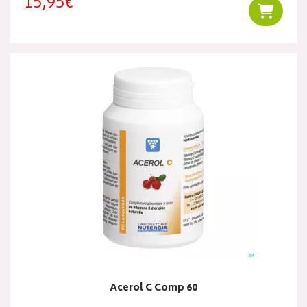
15,95€
Ajouter
Acerol C Comp 60