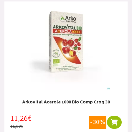
Arkovital Acerola 1000 Bio Comp Croq 30
11,26€
-30%
Ajouter
16,09€