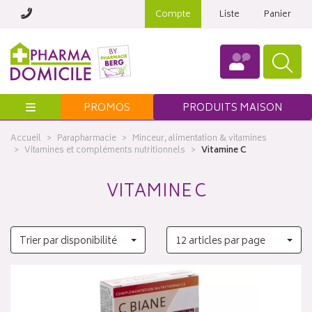
Compte
Liste
Panier
Menu
PROMOS
PRODUITS MAISON
Accueil
Parapharmacie
Minceur, alimentation & vitamines
Vitamines et compléments nutritionnels
Vitamine C
VITAMINE C
Trier par disponibilité
12 articles par page