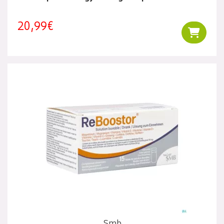
20,99€
Ajouter
Smb