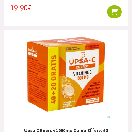
19,90€
Ajouter
Upsa C Energy 1000mg Comp Efferv. 60