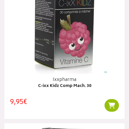
Ixxpharma
C-ixx Kidz Comp Mach. 30
9,95€
Ajouter