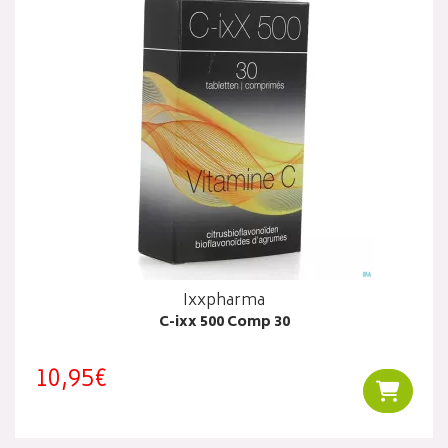
Ixxpharma
C-ixx 500 Comp 30
10,95€
Ajouter