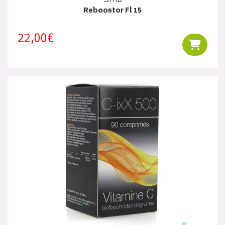
Reboostor Fl 15
22,00€
Ajouter