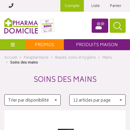
Compte
Liste
Panier
Menu
PROMOS
PRODUITS MAISON
Accueil
Parapharmacie
Beauté, soins et hygiène
Mains
Soins des mains
SOINS DES MAINS
Trier par disponibilité
12 articles par page