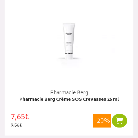
Pharmacie Berg
Pharmacie Berg Crème SOS Crevasses 25 ml
7,65€
-20%
Ajouter
9,56€