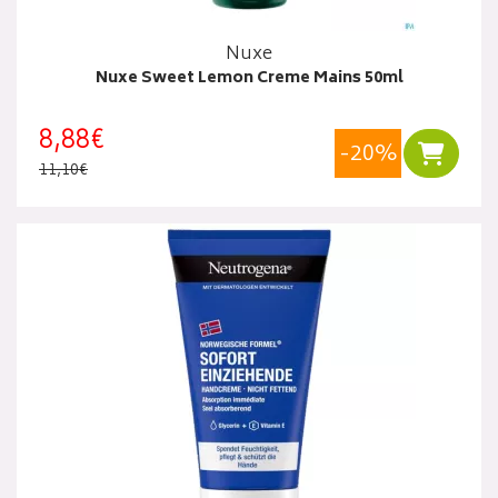
Nuxe
Nuxe Sweet Lemon Creme Mains 50ml
8,88€
-20%
Ajouter
11,10€