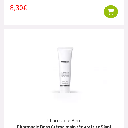
8,30€
Ajouter
Pharmacie Berg
Pharmacie Berg Crème main réparatrice 50ml