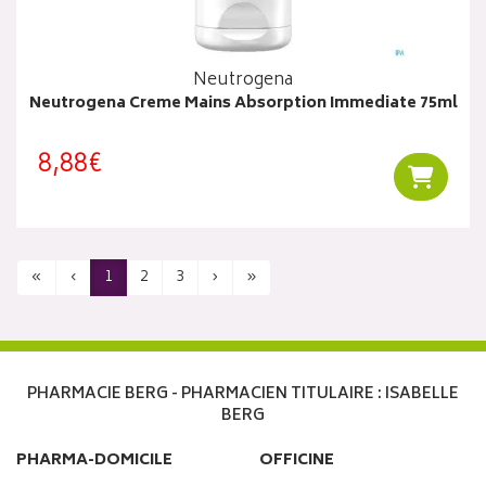
Neutrogena
Neutrogena Creme Mains Absorption Immediate 75ml
8,88€
Ajouter
«
‹
1
2
3
›
»
PHARMACIE BERG - PHARMACIEN TITULAIRE : ISABELLE
BERG
PHARMA-DOMICILE
OFFICINE