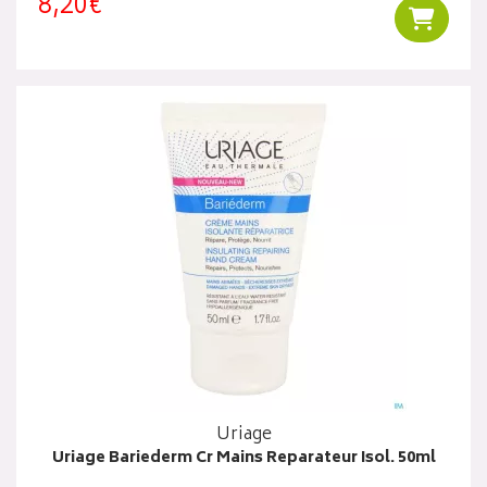
8,20€
Ajouter
Uriage
Uriage Bariederm Cr Mains Reparateur Isol. 50ml