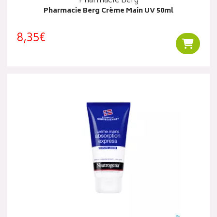
Pharmacie Berg
Pharmacie Berg Crème Main UV 50ml
8,35€
Ajouter