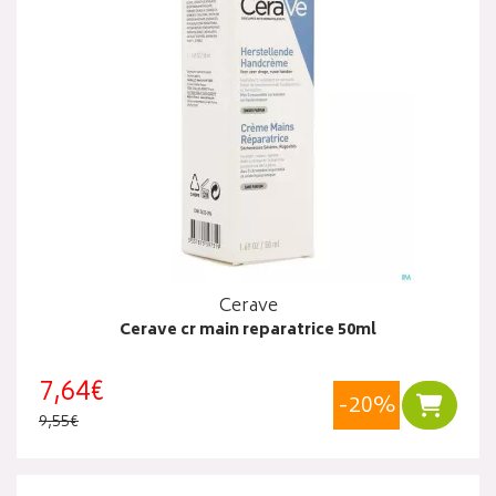
Cerave
Cerave cr main reparatrice 50ml
7,64€
-20%
Ajouter
9,55€