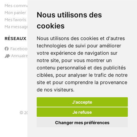
Mes commandes
Mon panier
Nous utilisons des
Mes favoris
cookies
Ma messagerie
RÉSEAUX SOCIAUX
Nous utilisons des cookies et d'autres
technologies de suivi pour améliorer
Facebook
votre expérience de navigation sur
Annuaire des pharmacies
notre site, pour vous montrer un
PAIEMENT SÉCURISÉ
contenu personnalisé et des publicités
ciblées, pour analyser le trafic de notre
site et pour comprendre la provenance
de nos visiteurs.
J'accepte
Je refuse
© 2026
PHARMA-DOMICILE
– Tous droits réservés –
Apotekisto Pharmacie Cloud
Changer mes préférences