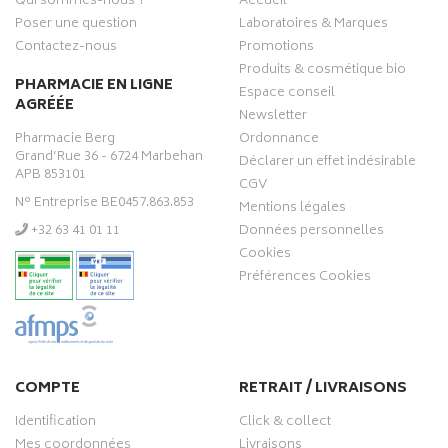
Qui sommes-nous ?
Accueil
Poser une question
Laboratoires & Marques
Contactez-nous
Promotions
Produits & cosmétique bio
PHARMACIE EN LIGNE
Espace conseil
AGRÉÉE
Newsletter
Pharmacie Berg
Ordonnance
Grand’Rue 36 - 6724 Marbehan
Déclarer un effet indésirable
APB 853101
CGV
N° Entreprise BE0457.863.853
Mentions légales
‭+32 63 41 01 11‬
Données personnelles
Cookies
Préférences Cookies
COMPTE
RETRAIT / LIVRAISONS
Identification
Click & collect
Mes coordonnées
Livraisons