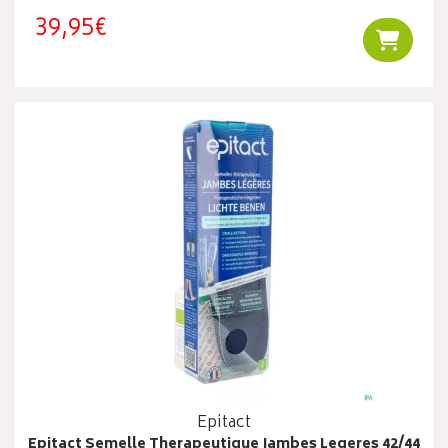
39,95€
Ajouter
Epitact
Epitact Semelle Therapeutique Jambes Legeres 42/44