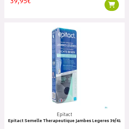
39,95€
Ajouter
Epitact
Epitact Semelle Therapeutique Jambes Legeres 39/41