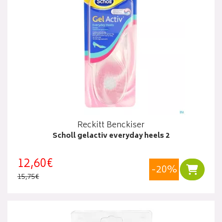
Reckitt Benckiser
Scholl gelactiv everyday heels 2
12,60€
-20%
Ajouter
15,75€