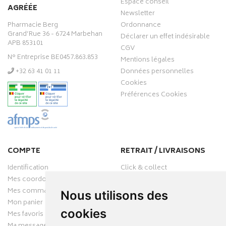
Espace conseil
AGRÉÉE
Newsletter
Pharmacie Berg
Ordonnance
Grand’Rue 36 - 6724 Marbehan
Déclarer un effet indésirable
APB 853101
CGV
N° Entreprise BE0457.863.853
Mentions légales
‭+32 63 41 01 11‬
Données personnelles
Cookies
Préférences Cookies
COMPTE
RETRAIT / LIVRAISONS
Identification
Click & collect
Mes coordonnées
Livraisons
Mes commandes
Nous utilisons des
Mon panier
cookies
Mes favoris